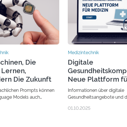
hnik
Medizintechnik
schinen, Die
Digitale
 Lernen,
Gesundheitskomp
ern Die Zukunft
Neue Plattform fü
Medizin
achlichen Prompts können
Informationen über digitale
guage Models auch
Gesundheitsangebote und d
nzdaten verstehen,
Digitalisierung in der Medizin
01.10.2025
eren und daran angepasst
viele im Internet – doch wie
Das haben Dr. Morris
schnellen Zugang zu seriös
ehemals an der Ruhr-
wissenschaftlich abgesicher