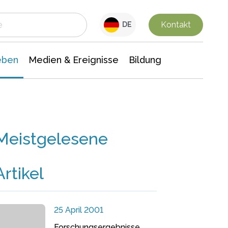
 Leben
Medien & Ereignisse
Interdisziplinäre Forschung
Veranstaltungsnachrichten
n Chemie
Gesellschaftswissenschaften
Kontakt
DE
eben
Medien & Ereignisse
Bildung
Meistgelesene
Artikel
25 April 2001
Forschungsergebnisse