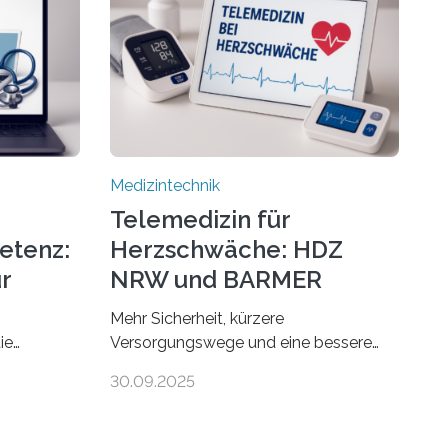
Medizintechnik
Telemedizin für
etenz:
Herzschwäche: HDZ
r
NRW und BARMER
Kooperieren
Mehr Sicherheit, kürzere
ie
Versorgungswege und eine bessere
 gibt es
Lebensqualität: Zum Weltherztag
30.09.2025
 findet man
rücken das Herz- und
en und
Diabeteszentrum NRW (HDZ NRW),
ten
Bad Oeynhausen, und die BARMER die