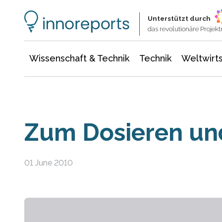
Wissenschaft & Technik
Informationstechnologie
Energie & Elektrotechnik
Unterstützt durch
das revolutionäre Proje
Wissenschaft & Technik
Technik
Weltwirts
Zum Dosieren un
01 June 2010