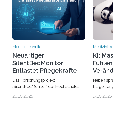
Medizintechnik
Medizintec
Neuartiger
KI: Ma
SilentBedMonitor
Fühlen
Entlastet Pflegekräfte
Veränd
Effizient
Das Forschungsprojekt
Neben spr
„SilentBedMonitor“ der Hochschule
Large Lan
Hamm-Lippstadt (HSHL) in
Herzfreque
20.10.2025
17.10.2025
Zusammenarbeit mit der Berliner
interpreti
5micron GmbH zielt auf Personen ab,
reagieren. 
die bettlägerig sind oder in ihrer
Gellisch, 