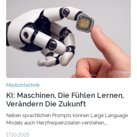
Entwicklung der Sensorik und Datenübertragung. Die
HSHL verantwortet die wissenschaftliche Begleitung
sowie die KI-gestützte Datenauswertung. Das Ziel ist
die Entwicklung eines berührungslosen
Assistenzsystems, das den Zustand der Person
kontinuierlich erfasst, pflegende Personen unterstützt
und in Notfällen selbstständig Alarm schlägt. „Die Idee
der 5micron…
Medizintechnik
KI: Maschinen, Die Fühlen Lernen,
Verändern Die Zukunft
Neben sprachlichen Prompts können Large Language
Models auch Herzfrequenzdaten verstehen,
interpretieren und daran angepasst reagieren. Das
17.10.2025