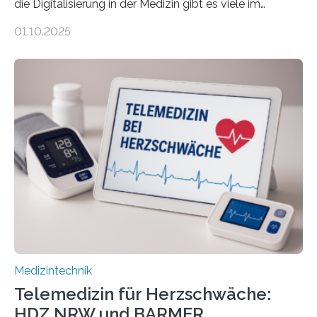
die Digitalisierung in der Medizin gibt es viele im
Internet – doch wie findet man schnellen Zugang zu
01.10.2025
seriösen und wissenschaftlich abgesicherten Inhalten?
Genau hier setzt die Wissensplattform Medical
Informatics Hub in Saxony (MiHUBx) an. Entwickelt von
Forscherinnen der Technischen Universität Dresden
(TUD) richtet sich das Portal sowohl an Patientinnen
und Patienten, aber ebenso an medizinisches
Fachpersonal. Für all diese Zielgruppen bietet sie
speziell zugeschnittene Informationen, um deren
digitale Gesundheitskompetenz zu steigern. MiHUBx ist
die…
Medizintechnik
Telemedizin für Herzschwäche:
HDZ NRW und BARMER