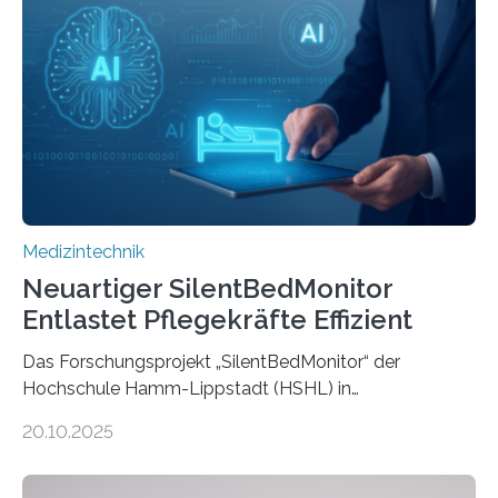
Medizintechnik
Neuartiger SilentBedMonitor
Entlastet Pflegekräfte Effizient
Das Forschungsprojekt „SilentBedMonitor“ der
Hochschule Hamm-Lippstadt (HSHL) in
Zusammenarbeit mit der Berliner 5micron GmbH zielt
20.10.2025
auf Personen ab, die bettlägerig sind oder in ihrer
Mobilität stark eingeschränkt sind. Die 5micron GmbH
verantwortet innerhalb des Projekts die technologische