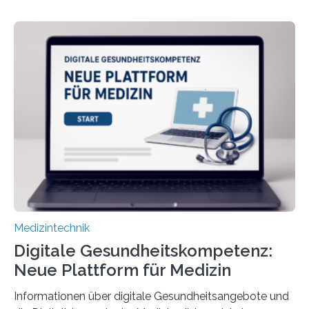
haben Dr. Morris Gellisch, ehemals an der Ruhr-
Universität Bochum und heute an der Universität Zürich,
und Boris Burr von der Ruhr-Universität Bochum in
einem Experiment nachgewiesen. Sie entwickelten
dafür eine technische Schnittstelle, über die
physiologische Daten in Echtzeit an das Sprachmodell
übermittelt werden können. Die Künstliche Intelligenz
kann dadurch auch die Sprache des Körpers
einbeziehen, auf die Menschen keinen bewussten
Einfluss nehmen. Das eröffnet…
Medizintechnik
Digitale Gesundheitskompetenz:
Neue Plattform für Medizin
Informationen über digitale Gesundheitsangebote und