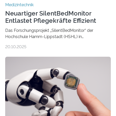
Medizintechnik
Neuartiger SilentBedMonitor
Entlastet Pflegekräfte Effizient
Das Forschungsprojekt „SilentBedMonitor“ der
Hochschule Hamm-Lippstadt (HSHL) in
Zusammenarbeit mit der Berliner 5micron GmbH zielt
20.10.2025
auf Personen ab, die bettlägerig sind oder in ihrer
Mobilität stark eingeschränkt sind. Die 5micron GmbH
verantwortet innerhalb des Projekts die technologische
Entwicklung der Sensorik und Datenübertragung. Die
HSHL verantwortet die wissenschaftliche Begleitung
sowie die KI-gestützte Datenauswertung. Das Ziel ist
die Entwicklung eines berührungslosen
Assistenzsystems, das den Zustand der Person
kontinuierlich erfasst, pflegende Personen unterstützt
und in Notfällen selbstständig Alarm schlägt. „Die Idee
der 5micron…