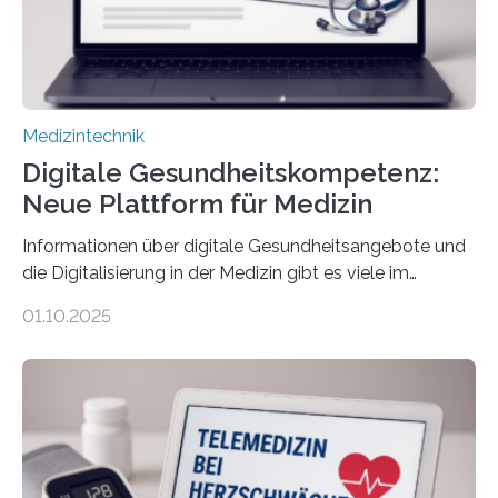
Einfluss nehmen. Das eröffnet…
Medizintechnik
Digitale Gesundheitskompetenz:
Neue Plattform für Medizin
Informationen über digitale Gesundheitsangebote und
die Digitalisierung in der Medizin gibt es viele im
Internet – doch wie findet man schnellen Zugang zu
01.10.2025
seriösen und wissenschaftlich abgesicherten Inhalten?
Genau hier setzt die Wissensplattform Medical
Informatics Hub in Saxony (MiHUBx) an. Entwickelt von
Forscherinnen der Technischen Universität Dresden
(TUD) richtet sich das Portal sowohl an Patientinnen
und Patienten, aber ebenso an medizinisches
Fachpersonal. Für all diese Zielgruppen bietet sie