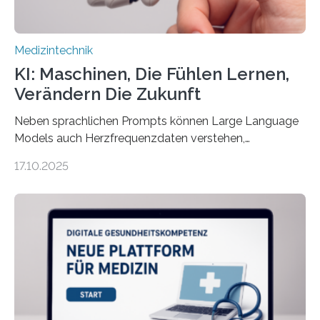
Medizintechnik
KI: Maschinen, Die Fühlen Lernen,
Verändern Die Zukunft
Neben sprachlichen Prompts können Large Language
Models auch Herzfrequenzdaten verstehen,
interpretieren und daran angepasst reagieren. Das
17.10.2025
haben Dr. Morris Gellisch, ehemals an der Ruhr-
Universität Bochum und heute an der Universität Zürich,
und Boris Burr von der Ruhr-Universität Bochum in
einem Experiment nachgewiesen. Sie entwickelten
dafür eine technische Schnittstelle, über die
physiologische Daten in Echtzeit an das Sprachmodell
übermittelt werden können. Die Künstliche Intelligenz
kann dadurch auch die Sprache des Körpers
einbeziehen, auf die Menschen keinen bewussten