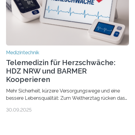
speziell zugeschnittene Informationen, um deren
digitale Gesundheitskompetenz zu steigern. MiHUBx ist
die…
Medizintechnik
Telemedizin für Herzschwäche:
HDZ NRW und BARMER
Kooperieren
Mehr Sicherheit, kürzere Versorgungswege und eine
bessere Lebensqualität: Zum Weltherztag rücken das
Herz- und Diabeteszentrum NRW (HDZ NRW), Bad
30.09.2025
Oeynhausen, und die BARMER die Bedürfnisse von
Menschen mit chronischer Herzschwäche in den Fokus.
Beide Partner haben jetzt einen Vertrag zur
telemedizinischen Begleitversorgung geschlossen.