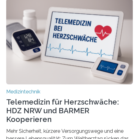
Informatics Hub in Saxony (MiHUBx) an. Entwickelt von
Forscherinnen der Technischen Universität Dresden
(TUD) richtet sich das Portal sowohl an Patientinnen
und Patienten, aber ebenso an medizinisches
Fachpersonal. Für all diese Zielgruppen bietet sie
speziell zugeschnittene Informationen, um deren
digitale Gesundheitskompetenz zu steigern. MiHUBx ist
die…
Medizintechnik
Telemedizin für Herzschwäche:
HDZ NRW und BARMER
Kooperieren
Mehr Sicherheit, kürzere Versorgungswege und eine
bessere Lebensqualität: Zum Weltherztag rücken das