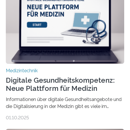
dafür eine technische Schnittstelle, über die
physiologische Daten in Echtzeit an das Sprachmodell
übermittelt werden können. Die Künstliche Intelligenz
kann dadurch auch die Sprache des Körpers
einbeziehen, auf die Menschen keinen bewussten
Einfluss nehmen. Das eröffnet…
Medizintechnik
Digitale Gesundheitskompetenz:
Neue Plattform für Medizin
Informationen über digitale Gesundheitsangebote und
die Digitalisierung in der Medizin gibt es viele im
Internet – doch wie findet man schnellen Zugang zu
01.10.2025
seriösen und wissenschaftlich abgesicherten Inhalten?
Genau hier setzt die Wissensplattform Medical