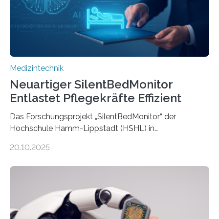
Medizintechnik
Neuartiger SilentBedMonitor
Entlastet Pflegekräfte Effizient
Das Forschungsprojekt „SilentBedMonitor“ der
Hochschule Hamm-Lippstadt (HSHL) in
Zusammenarbeit mit der Berliner 5micron GmbH zielt
20.10.2025
auf Personen ab, die bettlägerig sind oder in ihrer
Mobilität stark eingeschränkt sind. Die 5micron GmbH
verantwortet innerhalb des Projekts die technologische
Entwicklung der Sensorik und Datenübertragung. Die
HSHL verantwortet die wissenschaftliche Begleitung
sowie die KI-gestützte Datenauswertung. Das Ziel ist