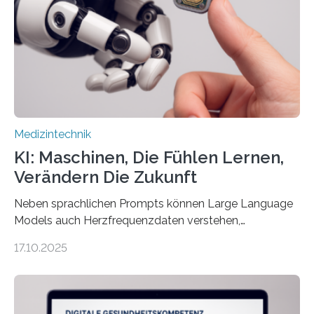
die Entwicklung eines berührungslosen
Assistenzsystems, das den Zustand der Person
kontinuierlich erfasst, pflegende Personen unterstützt
und in Notfällen selbstständig Alarm schlägt. „Die Idee
der 5micron…
Medizintechnik
KI: Maschinen, Die Fühlen Lernen,
Verändern Die Zukunft
Neben sprachlichen Prompts können Large Language
Models auch Herzfrequenzdaten verstehen,
interpretieren und daran angepasst reagieren. Das
17.10.2025
haben Dr. Morris Gellisch, ehemals an der Ruhr-
Universität Bochum und heute an der Universität Zürich,
und Boris Burr von der Ruhr-Universität Bochum in
einem Experiment nachgewiesen. Sie entwickelten