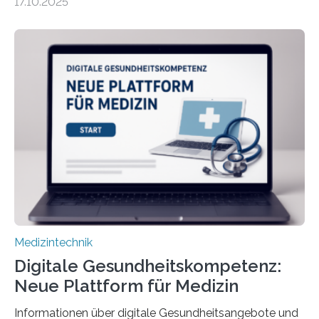
17.10.2025
haben Dr. Morris Gellisch, ehemals an der Ruhr-
Universität Bochum und heute an der Universität Zürich,
und Boris Burr von der Ruhr-Universität Bochum in
einem Experiment nachgewiesen. Sie entwickelten
dafür eine technische Schnittstelle, über die
physiologische Daten in Echtzeit an das Sprachmodell
übermittelt werden können. Die Künstliche Intelligenz
kann dadurch auch die Sprache des Körpers
einbeziehen, auf die Menschen keinen bewussten
Einfluss nehmen. Das eröffnet…
Medizintechnik
Digitale Gesundheitskompetenz:
Neue Plattform für Medizin
Informationen über digitale Gesundheitsangebote und