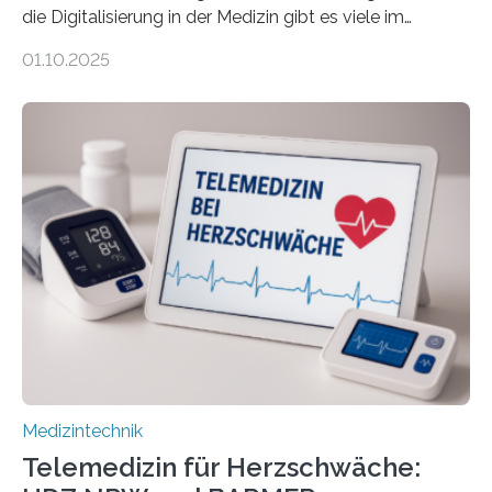
die Digitalisierung in der Medizin gibt es viele im
Internet – doch wie findet man schnellen Zugang zu
01.10.2025
seriösen und wissenschaftlich abgesicherten Inhalten?
Genau hier setzt die Wissensplattform Medical
Informatics Hub in Saxony (MiHUBx) an. Entwickelt von
Forscherinnen der Technischen Universität Dresden
(TUD) richtet sich das Portal sowohl an Patientinnen
und Patienten, aber ebenso an medizinisches
Fachpersonal. Für all diese Zielgruppen bietet sie
speziell zugeschnittene Informationen, um deren
digitale Gesundheitskompetenz zu steigern. MiHUBx ist
die…
Medizintechnik
Telemedizin für Herzschwäche: