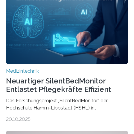
Medizintechnik
Neuartiger SilentBedMonitor
Entlastet Pflegekräfte Effizient
Das Forschungsprojekt „SilentBedMonitor“ der
Hochschule Hamm-Lippstadt (HSHL) in
Zusammenarbeit mit der Berliner 5micron GmbH zielt
20.10.2025
auf Personen ab, die bettlägerig sind oder in ihrer
Mobilität stark eingeschränkt sind. Die 5micron GmbH