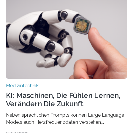
verantwortet innerhalb des Projekts die technologische
Entwicklung der Sensorik und Datenübertragung. Die
HSHL verantwortet die wissenschaftliche Begleitung
sowie die KI-gestützte Datenauswertung. Das Ziel ist
die Entwicklung eines berührungslosen
Assistenzsystems, das den Zustand der Person
kontinuierlich erfasst, pflegende Personen unterstützt
und in Notfällen selbstständig Alarm schlägt. „Die Idee
der 5micron…
Medizintechnik
KI: Maschinen, Die Fühlen Lernen,
Verändern Die Zukunft
Neben sprachlichen Prompts können Large Language
Models auch Herzfrequenzdaten verstehen,
interpretieren und daran angepasst reagieren. Das