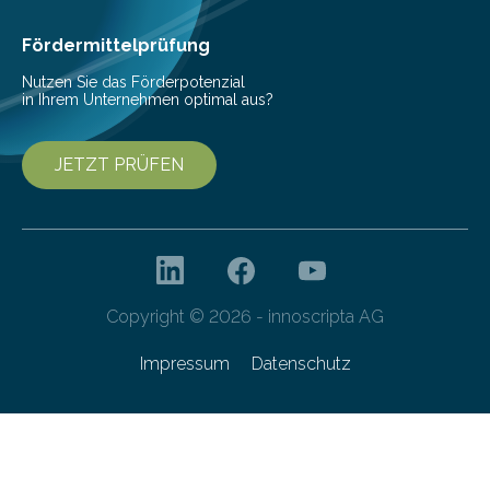
höherem Lebensalter mit vielen
Krankenhausaufenthalten verbunden. „Mit Hilfe digitaler
Fördermittelprüfung
Technologien…
Nutzen Sie das Förderpotenzial
in Ihrem Unternehmen optimal aus?
JETZT PRÜFEN
Copyright © 2026 - innoscripta AG
Impressum
Datenschutz