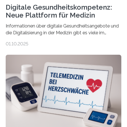
Digitale Gesundheitskompetenz:
Neue Plattform für Medizin
Informationen über digitale Gesundheitsangebote und
die Digitalisierung in der Medizin gibt es viele im
Internet – doch wie findet man schnellen Zugang zu
01.10.2025
seriösen und wissenschaftlich abgesicherten Inhalten?
Genau hier setzt die Wissensplattform Medical
Informatics Hub in Saxony (MiHUBx) an. Entwickelt von
Forscherinnen der Technischen Universität Dresden
(TUD) richtet sich das Portal sowohl an Patientinnen
und Patienten, aber ebenso an medizinisches
Fachpersonal. Für all diese Zielgruppen bietet sie
speziell zugeschnittene Informationen, um deren
digitale Gesundheitskompetenz zu steigern. MiHUBx ist
die…