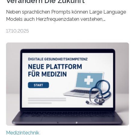
Verändern Die Zukunft
Neben sprachlichen Prompts können Large Language
Models auch Herzfrequenzdaten verstehen,
interpretieren und daran angepasst reagieren. Das
17.10.2025
haben Dr. Morris Gellisch, ehemals an der Ruhr-
Universität Bochum und heute an der Universität Zürich,
und Boris Burr von der Ruhr-Universität Bochum in
einem Experiment nachgewiesen. Sie entwickelten
dafür eine technische Schnittstelle, über die
physiologische Daten in Echtzeit an das Sprachmodell
übermittelt werden können. Die Künstliche Intelligenz
kann dadurch auch die Sprache des Körpers
einbeziehen, auf die Menschen keinen bewussten
Einfluss nehmen. Das eröffnet…
Medizintechnik