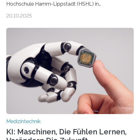
Hochschule Hamm-Lippstadt (HSHL) in
Zusammenarbeit mit der Berliner 5micron GmbH zielt
20.10.2025
auf Personen ab, die bettlägerig sind oder in ihrer
Mobilität stark eingeschränkt sind. Die 5micron GmbH
verantwortet innerhalb des Projekts die technologische
Entwicklung der Sensorik und Datenübertragung. Die
HSHL verantwortet die wissenschaftliche Begleitung
sowie die KI-gestützte Datenauswertung. Das Ziel ist
die Entwicklung eines berührungslosen
Assistenzsystems, das den Zustand der Person
kontinuierlich erfasst, pflegende Personen unterstützt
und in Notfällen selbstständig Alarm schlägt. „Die Idee
der 5micron…
Medizintechnik
KI: Maschinen, Die Fühlen Lernen,