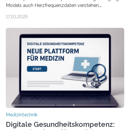
Models auch Herzfrequenzdaten verstehen,
interpretieren und daran angepasst reagieren. Das
17.10.2025
haben Dr. Morris Gellisch, ehemals an der Ruhr-
Universität Bochum und heute an der Universität Zürich,
und Boris Burr von der Ruhr-Universität Bochum in
einem Experiment nachgewiesen. Sie entwickelten
dafür eine technische Schnittstelle, über die
physiologische Daten in Echtzeit an das Sprachmodell
übermittelt werden können. Die Künstliche Intelligenz
kann dadurch auch die Sprache des Körpers
einbeziehen, auf die Menschen keinen bewussten
Einfluss nehmen. Das eröffnet…
Medizintechnik
Digitale Gesundheitskompetenz: