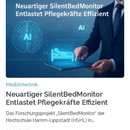
Medizintechnik
Neuartiger SilentBedMonitor
Entlastet Pflegekräfte Effizient
Das Forschungsprojekt „SilentBedMonitor“ der
Hochschule Hamm-Lippstadt (HSHL) in
Zusammenarbeit mit der Berliner 5micron GmbH zielt