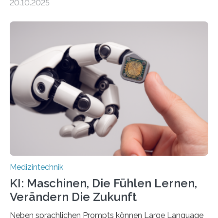
20.10.2025
auf Personen ab, die bettlägerig sind oder in ihrer
Mobilität stark eingeschränkt sind. Die 5micron GmbH
verantwortet innerhalb des Projekts die technologische
Entwicklung der Sensorik und Datenübertragung. Die
HSHL verantwortet die wissenschaftliche Begleitung
sowie die KI-gestützte Datenauswertung. Das Ziel ist
die Entwicklung eines berührungslosen
Assistenzsystems, das den Zustand der Person
kontinuierlich erfasst, pflegende Personen unterstützt
und in Notfällen selbstständig Alarm schlägt. „Die Idee
der 5micron…
Medizintechnik
KI: Maschinen, Die Fühlen Lernen,
Verändern Die Zukunft
Neben sprachlichen Prompts können Large Language