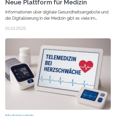
Neue Plattform für Medizin
Informationen über digitale Gesundheitsangebote und
die Digitalisierung in der Medizin gibt es viele im
Internet – doch wie findet man schnellen Zugang zu
01.10.2025
seriösen und wissenschaftlich abgesicherten Inhalten?
Genau hier setzt die Wissensplattform Medical
Informatics Hub in Saxony (MiHUBx) an. Entwickelt von
Forscherinnen der Technischen Universität Dresden
(TUD) richtet sich das Portal sowohl an Patientinnen
und Patienten, aber ebenso an medizinisches
Fachpersonal. Für all diese Zielgruppen bietet sie
speziell zugeschnittene Informationen, um deren
digitale Gesundheitskompetenz zu steigern. MiHUBx ist
die…
Medizintechnik