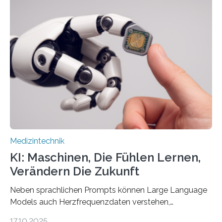
verantwortet innerhalb des Projekts die technologische
Entwicklung der Sensorik und Datenübertragung. Die
HSHL verantwortet die wissenschaftliche Begleitung
sowie die KI-gestützte Datenauswertung. Das Ziel ist
die Entwicklung eines berührungslosen
Assistenzsystems, das den Zustand der Person
kontinuierlich erfasst, pflegende Personen unterstützt
und in Notfällen selbstständig Alarm schlägt. „Die Idee
der 5micron…
Medizintechnik
KI: Maschinen, Die Fühlen Lernen,
Verändern Die Zukunft
Neben sprachlichen Prompts können Large Language
Models auch Herzfrequenzdaten verstehen,
interpretieren und daran angepasst reagieren. Das
17.10.2025