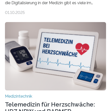
die Digitalisierung in der Medizin gibt es viele im
Internet – doch wie findet man schnellen Zugang zu
01.10.2025
seriösen und wissenschaftlich abgesicherten Inhalten?
Genau hier setzt die Wissensplattform Medical
Informatics Hub in Saxony (MiHUBx) an. Entwickelt von
Forscherinnen der Technischen Universität Dresden
(TUD) richtet sich das Portal sowohl an Patientinnen
und Patienten, aber ebenso an medizinisches
Fachpersonal. Für all diese Zielgruppen bietet sie
speziell zugeschnittene Informationen, um deren
digitale Gesundheitskompetenz zu steigern. MiHUBx ist
die…
Medizintechnik
Telemedizin für Herzschwäche: