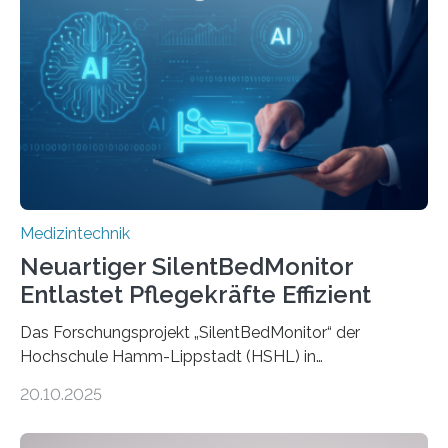
Medizintechnik
Neuartiger SilentBedMonitor
Entlastet Pflegekräfte Effizient
Das Forschungsprojekt „SilentBedMonitor“ der
Hochschule Hamm-Lippstadt (HSHL) in
Zusammenarbeit mit der Berliner 5micron GmbH zielt
20.10.2025
auf Personen ab, die bettlägerig sind oder in ihrer
Mobilität stark eingeschränkt sind. Die 5micron GmbH