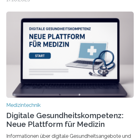
haben Dr. Morris Gellisch, ehemals an der Ruhr-
Universität Bochum und heute an der Universität Zürich,
und Boris Burr von der Ruhr-Universität Bochum in
einem Experiment nachgewiesen. Sie entwickelten
dafür eine technische Schnittstelle, über die
physiologische Daten in Echtzeit an das Sprachmodell
übermittelt werden können. Die Künstliche Intelligenz
kann dadurch auch die Sprache des Körpers
einbeziehen, auf die Menschen keinen bewussten
Einfluss nehmen. Das eröffnet…
Medizintechnik
Digitale Gesundheitskompetenz:
Neue Plattform für Medizin
Informationen über digitale Gesundheitsangebote und