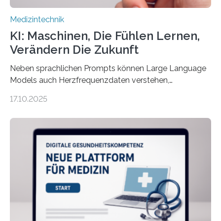
Medizintechnik
KI: Maschinen, Die Fühlen Lernen,
Verändern Die Zukunft
Neben sprachlichen Prompts können Large Language
Models auch Herzfrequenzdaten verstehen,
interpretieren und daran angepasst reagieren. Das
17.10.2025
haben Dr. Morris Gellisch, ehemals an der Ruhr-
Universität Bochum und heute an der Universität Zürich,
und Boris Burr von der Ruhr-Universität Bochum in
einem Experiment nachgewiesen. Sie entwickelten
dafür eine technische Schnittstelle, über die
physiologische Daten in Echtzeit an das Sprachmodell
übermittelt werden können. Die Künstliche Intelligenz
kann dadurch auch die Sprache des Körpers
einbeziehen, auf die Menschen keinen bewussten
Einfluss nehmen. Das eröffnet…