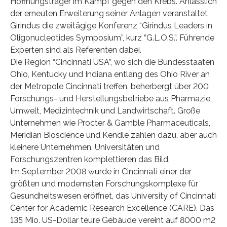
Hoffnungsträger im Kampf gegen den Krebs. Anlässlich
der erneuten Erweiterung seiner Anlagen veranstaltet
Girindus die zweitägige Konferenz “Girindus Leaders in
Oligonucleotides Symposium”, kurz “G.L.O.S.”. Führende
Experten sind als Referenten dabei.
Die Region “Cincinnati USA”, wo sich die Bundesstaaten
Ohio, Kentucky und Indiana entlang des Ohio River an
der Metropole Cincinnati treffen, beherbergt über 200
Forschungs- und Herstellungsbetriebe aus Pharmazie,
Umwelt, Medizintechnik und Landwirtschaft. Große
Unternehmen wie Procter & Gamble Pharmaceuticals,
Meridian Bioscience und Kendle zählen dazu, aber auch
kleinere Unternehmen. Universitäten und
Forschungszentren komplettieren das Bild.
Im September 2008 wurde in Cincinnati einer der
größten und modernsten Forschungskomplexe für
Gesundheitswesen eröffnet, das University of Cincinnati
Center for Academic Research Excellence (CARE). Das
135 Mio. US-Dollar teure Gebäude vereint auf 8000 m2