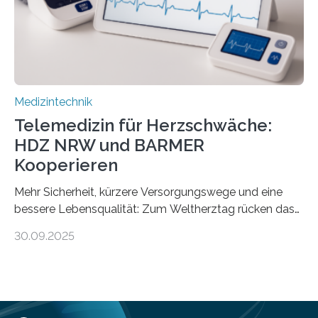
digitale Gesundheitskompetenz zu steigern. MiHUBx ist
die…
Medizintechnik
Telemedizin für Herzschwäche:
HDZ NRW und BARMER
Kooperieren
Mehr Sicherheit, kürzere Versorgungswege und eine
bessere Lebensqualität: Zum Weltherztag rücken das
Herz- und Diabeteszentrum NRW (HDZ NRW), Bad
30.09.2025
Oeynhausen, und die BARMER die Bedürfnisse von
Menschen mit chronischer Herzschwäche in den Fokus.
Beide Partner haben jetzt einen Vertrag zur
telemedizinischen Begleitversorgung geschlossen.
Rund vier Millionen Menschen in Deutschland leiden an