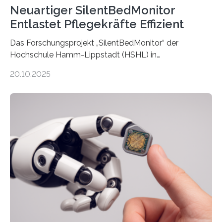
Neuartiger SilentBedMonitor
Entlastet Pflegekräfte Effizient
Das Forschungsprojekt „SilentBedMonitor“ der
Hochschule Hamm-Lippstadt (HSHL) in
Zusammenarbeit mit der Berliner 5micron GmbH zielt
20.10.2025
auf Personen ab, die bettlägerig sind oder in ihrer
Mobilität stark eingeschränkt sind. Die 5micron GmbH
verantwortet innerhalb des Projekts die technologische
Entwicklung der Sensorik und Datenübertragung. Die
HSHL verantwortet die wissenschaftliche Begleitung
sowie die KI-gestützte Datenauswertung. Das Ziel ist
die Entwicklung eines berührungslosen
Assistenzsystems, das den Zustand der Person
kontinuierlich erfasst, pflegende Personen unterstützt
und in Notfällen selbstständig Alarm schlägt. „Die Idee
der 5micron…