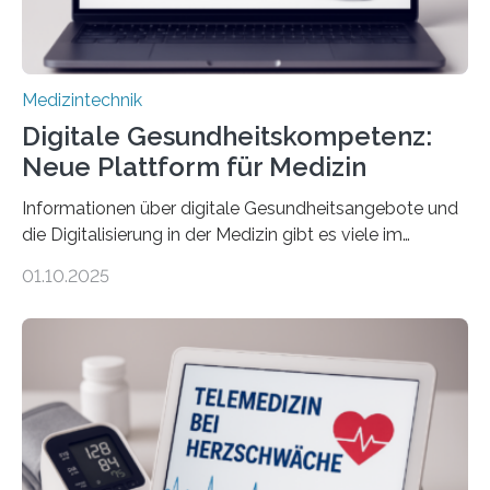
Medizintechnik
Digitale Gesundheitskompetenz:
Neue Plattform für Medizin
Informationen über digitale Gesundheitsangebote und
die Digitalisierung in der Medizin gibt es viele im
Internet – doch wie findet man schnellen Zugang zu
01.10.2025
seriösen und wissenschaftlich abgesicherten Inhalten?
Genau hier setzt die Wissensplattform Medical
Informatics Hub in Saxony (MiHUBx) an. Entwickelt von
Forscherinnen der Technischen Universität Dresden
(TUD) richtet sich das Portal sowohl an Patientinnen
und Patienten, aber ebenso an medizinisches
Fachpersonal. Für all diese Zielgruppen bietet sie
speziell zugeschnittene Informationen, um deren