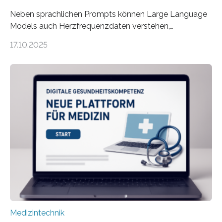
Neben sprachlichen Prompts können Large Language
Models auch Herzfrequenzdaten verstehen,
interpretieren und daran angepasst reagieren. Das
17.10.2025
haben Dr. Morris Gellisch, ehemals an der Ruhr-
Universität Bochum und heute an der Universität Zürich,
und Boris Burr von der Ruhr-Universität Bochum in
einem Experiment nachgewiesen. Sie entwickelten
dafür eine technische Schnittstelle, über die
physiologische Daten in Echtzeit an das Sprachmodell
übermittelt werden können. Die Künstliche Intelligenz
kann dadurch auch die Sprache des Körpers
einbeziehen, auf die Menschen keinen bewussten
Einfluss nehmen. Das eröffnet…
Medizintechnik