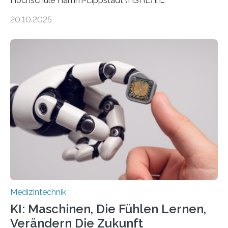
Hochschule Hamm-Lippstadt (HSHL) in
Zusammenarbeit mit der Berliner 5micron GmbH zielt
20.10.2025
auf Personen ab, die bettlägerig sind oder in ihrer
Mobilität stark eingeschränkt sind. Die 5micron GmbH
verantwortet innerhalb des Projekts die technologische
Entwicklung der Sensorik und Datenübertragung. Die
HSHL verantwortet die wissenschaftliche Begleitung
sowie die KI-gestützte Datenauswertung. Das Ziel ist
die Entwicklung eines berührungslosen
Assistenzsystems, das den Zustand der Person
kontinuierlich erfasst, pflegende Personen unterstützt
und in Notfällen selbstständig Alarm schlägt. „Die Idee
der 5micron…
Medizintechnik
KI: Maschinen, Die Fühlen Lernen,
Verändern Die Zukunft