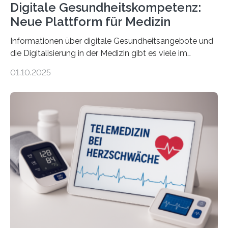
Digitale Gesundheitskompetenz:
Neue Plattform für Medizin
Informationen über digitale Gesundheitsangebote und
die Digitalisierung in der Medizin gibt es viele im
Internet – doch wie findet man schnellen Zugang zu
01.10.2025
seriösen und wissenschaftlich abgesicherten Inhalten?
Genau hier setzt die Wissensplattform Medical
Informatics Hub in Saxony (MiHUBx) an. Entwickelt von
Forscherinnen der Technischen Universität Dresden
(TUD) richtet sich das Portal sowohl an Patientinnen
und Patienten, aber ebenso an medizinisches
Fachpersonal. Für all diese Zielgruppen bietet sie
speziell zugeschnittene Informationen, um deren
digitale Gesundheitskompetenz zu steigern. MiHUBx ist
die…