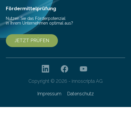
höherem Lebensalter mit vielen
Krankenhausaufenthalten verbunden. „Mit Hilfe digitaler
Fördermittelprüfung
Technologien…
Nutzen Sie das Förderpotenzial
in Ihrem Unternehmen optimal aus?
JETZT PRÜFEN
Copyright © 2026 - innoscripta AG
Impressum
Datenschutz