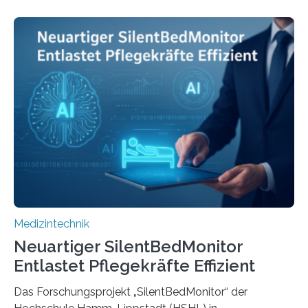
Medizintechnik
Neuartiger SilentBedMonitor
Entlastet Pflegekräfte Effizient
Das Forschungsprojekt „SilentBedMonitor“ der