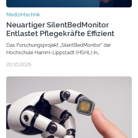
Medizintechnik
Neuartiger SilentBedMonitor
Entlastet Pflegekräfte Effizient
Das Forschungsprojekt „SilentBedMonitor“ der
Hochschule Hamm-Lippstadt (HSHL) in
Zusammenarbeit mit der Berliner 5micron GmbH zielt
20.10.2025
auf Personen ab, die bettlägerig sind oder in ihrer
Mobilität stark eingeschränkt sind. Die 5micron GmbH
verantwortet innerhalb des Projekts die technologische
Entwicklung der Sensorik und Datenübertragung. Die
HSHL verantwortet die wissenschaftliche Begleitung
sowie die KI-gestützte Datenauswertung. Das Ziel ist
die Entwicklung eines berührungslosen
Assistenzsystems, das den Zustand der Person
kontinuierlich erfasst, pflegende Personen unterstützt
und in Notfällen selbstständig Alarm schlägt. „Die Idee