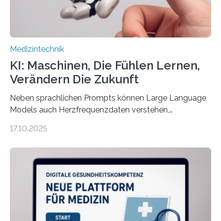
der 5micron…
Medizintechnik
KI: Maschinen, Die Fühlen Lernen,
Verändern Die Zukunft
Neben sprachlichen Prompts können Large Language
Models auch Herzfrequenzdaten verstehen,
interpretieren und daran angepasst reagieren. Das
17.10.2025
haben Dr. Morris Gellisch, ehemals an der Ruhr-
Universität Bochum und heute an der Universität Zürich,
und Boris Burr von der Ruhr-Universität Bochum in
einem Experiment nachgewiesen. Sie entwickelten
dafür eine technische Schnittstelle, über die
physiologische Daten in Echtzeit an das Sprachmodell
übermittelt werden können. Die Künstliche Intelligenz
kann dadurch auch die Sprache des Körpers