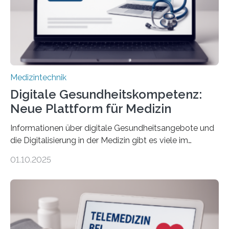
einbeziehen, auf die Menschen keinen bewussten
Einfluss nehmen. Das eröffnet…
Medizintechnik
Digitale Gesundheitskompetenz:
Neue Plattform für Medizin
Informationen über digitale Gesundheitsangebote und
die Digitalisierung in der Medizin gibt es viele im
Internet – doch wie findet man schnellen Zugang zu
01.10.2025
seriösen und wissenschaftlich abgesicherten Inhalten?
Genau hier setzt die Wissensplattform Medical
Informatics Hub in Saxony (MiHUBx) an. Entwickelt von
Forscherinnen der Technischen Universität Dresden
(TUD) richtet sich das Portal sowohl an Patientinnen
und Patienten, aber ebenso an medizinisches