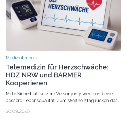
Fachpersonal. Für all diese Zielgruppen bietet sie
speziell zugeschnittene Informationen, um deren
digitale Gesundheitskompetenz zu steigern. MiHUBx ist
die…
Medizintechnik
Telemedizin für Herzschwäche:
HDZ NRW und BARMER
Kooperieren
Mehr Sicherheit, kürzere Versorgungswege und eine
bessere Lebensqualität: Zum Weltherztag rücken das
Herz- und Diabeteszentrum NRW (HDZ NRW), Bad
30.09.2025
Oeynhausen, und die BARMER die Bedürfnisse von
Menschen mit chronischer Herzschwäche in den Fokus.