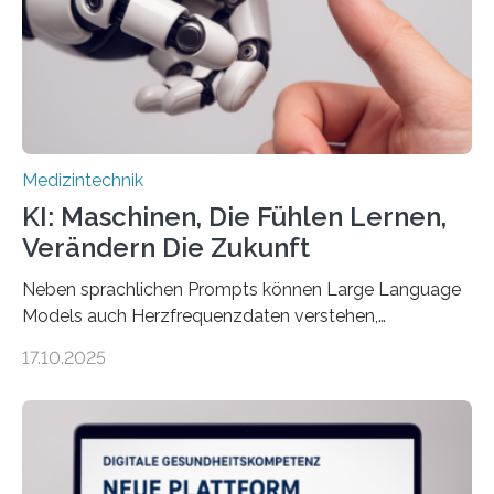
Assistenzsystems, das den Zustand der Person
kontinuierlich erfasst, pflegende Personen unterstützt
und in Notfällen selbstständig Alarm schlägt. „Die Idee
der 5micron…
Medizintechnik
KI: Maschinen, Die Fühlen Lernen,
Verändern Die Zukunft
Neben sprachlichen Prompts können Large Language
Models auch Herzfrequenzdaten verstehen,
interpretieren und daran angepasst reagieren. Das
17.10.2025
haben Dr. Morris Gellisch, ehemals an der Ruhr-
Universität Bochum und heute an der Universität Zürich,
und Boris Burr von der Ruhr-Universität Bochum in
einem Experiment nachgewiesen. Sie entwickelten
dafür eine technische Schnittstelle, über die