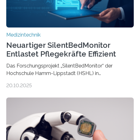
Medizintechnik
Neuartiger SilentBedMonitor
Entlastet Pflegekräfte Effizient
Das Forschungsprojekt „SilentBedMonitor“ der
Hochschule Hamm-Lippstadt (HSHL) in
Zusammenarbeit mit der Berliner 5micron GmbH zielt
20.10.2025
auf Personen ab, die bettlägerig sind oder in ihrer
Mobilität stark eingeschränkt sind. Die 5micron GmbH
verantwortet innerhalb des Projekts die technologische
Entwicklung der Sensorik und Datenübertragung. Die
HSHL verantwortet die wissenschaftliche Begleitung
sowie die KI-gestützte Datenauswertung. Das Ziel ist
die Entwicklung eines berührungslosen