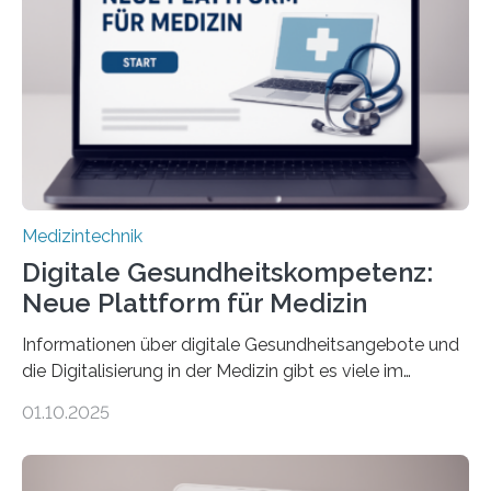
physiologische Daten in Echtzeit an das Sprachmodell
übermittelt werden können. Die Künstliche Intelligenz
kann dadurch auch die Sprache des Körpers
einbeziehen, auf die Menschen keinen bewussten
Einfluss nehmen. Das eröffnet…
Medizintechnik
Digitale Gesundheitskompetenz:
Neue Plattform für Medizin
Informationen über digitale Gesundheitsangebote und
die Digitalisierung in der Medizin gibt es viele im
Internet – doch wie findet man schnellen Zugang zu
01.10.2025
seriösen und wissenschaftlich abgesicherten Inhalten?
Genau hier setzt die Wissensplattform Medical
Informatics Hub in Saxony (MiHUBx) an. Entwickelt von