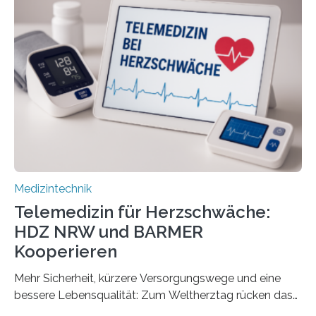
Forscherinnen der Technischen Universität Dresden
(TUD) richtet sich das Portal sowohl an Patientinnen
und Patienten, aber ebenso an medizinisches
Fachpersonal. Für all diese Zielgruppen bietet sie
speziell zugeschnittene Informationen, um deren
digitale Gesundheitskompetenz zu steigern. MiHUBx ist
die…
Medizintechnik
Telemedizin für Herzschwäche:
HDZ NRW und BARMER
Kooperieren
Mehr Sicherheit, kürzere Versorgungswege und eine
bessere Lebensqualität: Zum Weltherztag rücken das
Herz- und Diabeteszentrum NRW (HDZ NRW), Bad