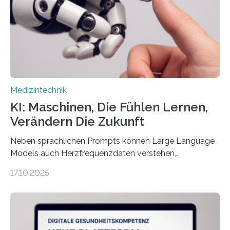
Assistenzsystems, das den Zustand der Person
kontinuierlich erfasst, pflegende Personen unterstützt
und in Notfällen selbstständig Alarm schlägt. „Die Idee
der 5micron…
Medizintechnik
KI: Maschinen, Die Fühlen Lernen,
Verändern Die Zukunft
Neben sprachlichen Prompts können Large Language
Models auch Herzfrequenzdaten verstehen,
interpretieren und daran angepasst reagieren. Das
17.10.2025
haben Dr. Morris Gellisch, ehemals an der Ruhr-
Universität Bochum und heute an der Universität Zürich,
und Boris Burr von der Ruhr-Universität Bochum in
einem Experiment nachgewiesen. Sie entwickelten
dafür eine technische Schnittstelle, über die