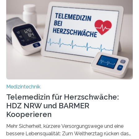
Forscherinnen der Technischen Universität Dresden
(TUD) richtet sich das Portal sowohl an Patientinnen
und Patienten, aber ebenso an medizinisches
Fachpersonal. Für all diese Zielgruppen bietet sie
speziell zugeschnittene Informationen, um deren
digitale Gesundheitskompetenz zu steigern. MiHUBx ist
die…
Medizintechnik
Telemedizin für Herzschwäche:
HDZ NRW und BARMER
Kooperieren
Mehr Sicherheit, kürzere Versorgungswege und eine
bessere Lebensqualität: Zum Weltherztag rücken das