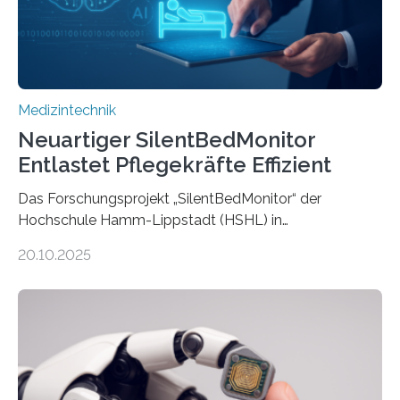
Medizintechnik
Neuartiger SilentBedMonitor
Entlastet Pflegekräfte Effizient
Das Forschungsprojekt „SilentBedMonitor“ der
Hochschule Hamm-Lippstadt (HSHL) in
Zusammenarbeit mit der Berliner 5micron GmbH zielt
20.10.2025
auf Personen ab, die bettlägerig sind oder in ihrer
Mobilität stark eingeschränkt sind. Die 5micron GmbH
verantwortet innerhalb des Projekts die technologische
Entwicklung der Sensorik und Datenübertragung. Die
HSHL verantwortet die wissenschaftliche Begleitung
sowie die KI-gestützte Datenauswertung. Das Ziel ist
die Entwicklung eines berührungslosen