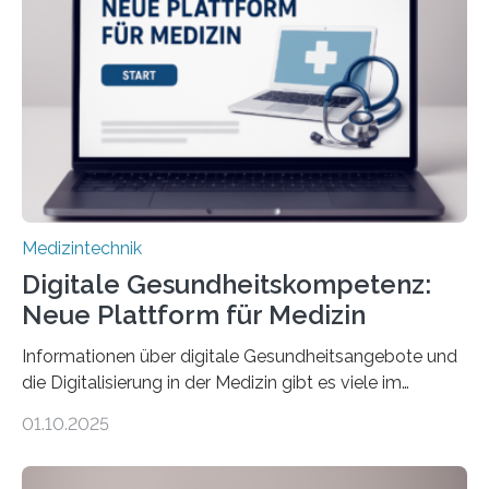
physiologische Daten in Echtzeit an das Sprachmodell
übermittelt werden können. Die Künstliche Intelligenz
kann dadurch auch die Sprache des Körpers
einbeziehen, auf die Menschen keinen bewussten
Einfluss nehmen. Das eröffnet…
Medizintechnik
Digitale Gesundheitskompetenz:
Neue Plattform für Medizin
Informationen über digitale Gesundheitsangebote und
die Digitalisierung in der Medizin gibt es viele im
Internet – doch wie findet man schnellen Zugang zu
01.10.2025
seriösen und wissenschaftlich abgesicherten Inhalten?
Genau hier setzt die Wissensplattform Medical
Informatics Hub in Saxony (MiHUBx) an. Entwickelt von