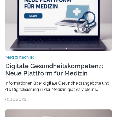
physiologische Daten in Echtzeit an das Sprachmodell
übermittelt werden können. Die Künstliche Intelligenz
kann dadurch auch die Sprache des Körpers
einbeziehen, auf die Menschen keinen bewussten
Einfluss nehmen. Das eröffnet…
Medizintechnik
Digitale Gesundheitskompetenz:
Neue Plattform für Medizin
Informationen über digitale Gesundheitsangebote und
die Digitalisierung in der Medizin gibt es viele im
Internet – doch wie findet man schnellen Zugang zu
01.10.2025
seriösen und wissenschaftlich abgesicherten Inhalten?
Genau hier setzt die Wissensplattform Medical
Informatics Hub in Saxony (MiHUBx) an. Entwickelt von