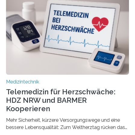
Forscherinnen der Technischen Universität Dresden
(TUD) richtet sich das Portal sowohl an Patientinnen
und Patienten, aber ebenso an medizinisches
Fachpersonal. Für all diese Zielgruppen bietet sie
speziell zugeschnittene Informationen, um deren
digitale Gesundheitskompetenz zu steigern. MiHUBx ist
die…
Medizintechnik
Telemedizin für Herzschwäche:
HDZ NRW und BARMER
Kooperieren
Mehr Sicherheit, kürzere Versorgungswege und eine
bessere Lebensqualität: Zum Weltherztag rücken das
Herz- und Diabeteszentrum NRW (HDZ NRW), Bad