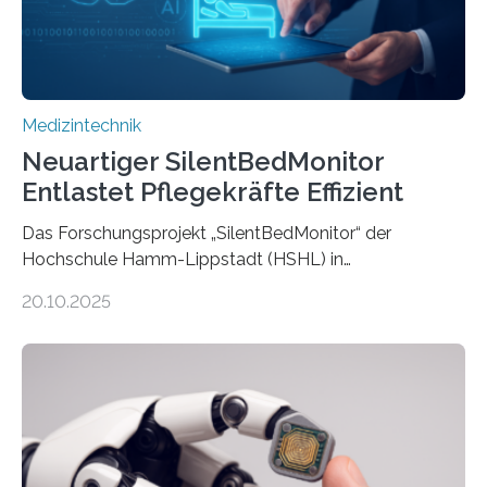
Medizintechnik
Neuartiger SilentBedMonitor
Entlastet Pflegekräfte Effizient
Das Forschungsprojekt „SilentBedMonitor“ der
Hochschule Hamm-Lippstadt (HSHL) in
Zusammenarbeit mit der Berliner 5micron GmbH zielt
20.10.2025
auf Personen ab, die bettlägerig sind oder in ihrer
Mobilität stark eingeschränkt sind. Die 5micron GmbH
verantwortet innerhalb des Projekts die technologische
Entwicklung der Sensorik und Datenübertragung. Die
HSHL verantwortet die wissenschaftliche Begleitung
sowie die KI-gestützte Datenauswertung. Das Ziel ist
die Entwicklung eines berührungslosen