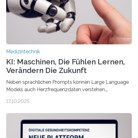
Assistenzsystems, das den Zustand der Person
kontinuierlich erfasst, pflegende Personen unterstützt
und in Notfällen selbstständig Alarm schlägt. „Die Idee
der 5micron…
Medizintechnik
KI: Maschinen, Die Fühlen Lernen,
Verändern Die Zukunft
Neben sprachlichen Prompts können Large Language
Models auch Herzfrequenzdaten verstehen,
interpretieren und daran angepasst reagieren. Das
17.10.2025
haben Dr. Morris Gellisch, ehemals an der Ruhr-
Universität Bochum und heute an der Universität Zürich,
und Boris Burr von der Ruhr-Universität Bochum in
einem Experiment nachgewiesen. Sie entwickelten
dafür eine technische Schnittstelle, über die