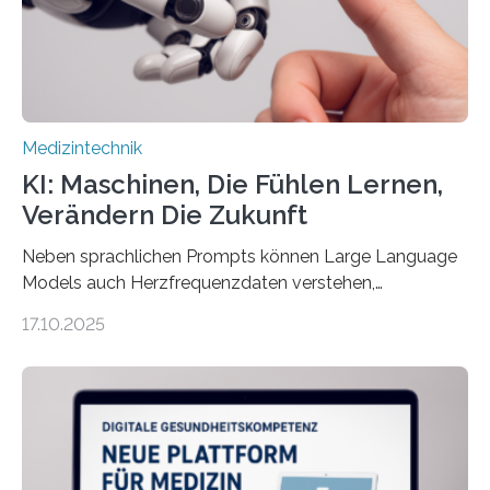
und in Notfällen selbstständig Alarm schlägt. „Die Idee
der 5micron…
Medizintechnik
KI: Maschinen, Die Fühlen Lernen,
Verändern Die Zukunft
Neben sprachlichen Prompts können Large Language
Models auch Herzfrequenzdaten verstehen,
interpretieren und daran angepasst reagieren. Das
17.10.2025
haben Dr. Morris Gellisch, ehemals an der Ruhr-
Universität Bochum und heute an der Universität Zürich,
und Boris Burr von der Ruhr-Universität Bochum in
einem Experiment nachgewiesen. Sie entwickelten
dafür eine technische Schnittstelle, über die
physiologische Daten in Echtzeit an das Sprachmodell