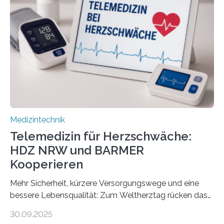
(TUD) richtet sich das Portal sowohl an Patientinnen
und Patienten, aber ebenso an medizinisches
Fachpersonal. Für all diese Zielgruppen bietet sie
speziell zugeschnittene Informationen, um deren
digitale Gesundheitskompetenz zu steigern. MiHUBx ist
die…
Medizintechnik
Telemedizin für Herzschwäche:
HDZ NRW und BARMER
Kooperieren
Mehr Sicherheit, kürzere Versorgungswege und eine
bessere Lebensqualität: Zum Weltherztag rücken das
Herz- und Diabeteszentrum NRW (HDZ NRW), Bad
30.09.2025
Oeynhausen, und die BARMER die Bedürfnisse von