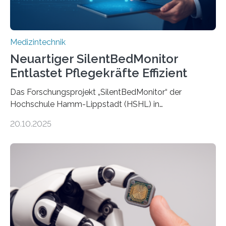
Medizintechnik
Neuartiger SilentBedMonitor
Entlastet Pflegekräfte Effizient
Das Forschungsprojekt „SilentBedMonitor“ der
Hochschule Hamm-Lippstadt (HSHL) in
Zusammenarbeit mit der Berliner 5micron GmbH zielt
20.10.2025
auf Personen ab, die bettlägerig sind oder in ihrer
Mobilität stark eingeschränkt sind. Die 5micron GmbH
verantwortet innerhalb des Projekts die technologische
Entwicklung der Sensorik und Datenübertragung. Die
HSHL verantwortet die wissenschaftliche Begleitung
sowie die KI-gestützte Datenauswertung. Das Ziel ist
die Entwicklung eines berührungslosen
Assistenzsystems, das den Zustand der Person
kontinuierlich erfasst, pflegende Personen unterstützt