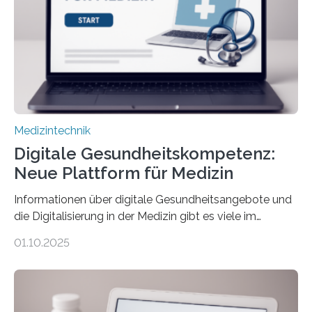
übermittelt werden können. Die Künstliche Intelligenz
kann dadurch auch die Sprache des Körpers
einbeziehen, auf die Menschen keinen bewussten
Einfluss nehmen. Das eröffnet…
Medizintechnik
Digitale Gesundheitskompetenz:
Neue Plattform für Medizin
Informationen über digitale Gesundheitsangebote und
die Digitalisierung in der Medizin gibt es viele im
Internet – doch wie findet man schnellen Zugang zu
01.10.2025
seriösen und wissenschaftlich abgesicherten Inhalten?
Genau hier setzt die Wissensplattform Medical
Informatics Hub in Saxony (MiHUBx) an. Entwickelt von
Forscherinnen der Technischen Universität Dresden