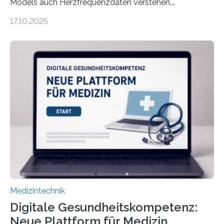
Models auch Herzfrequenzdaten verstehen,
interpretieren und daran angepasst reagieren. Das
17.10.2025
haben Dr. Morris Gellisch, ehemals an der Ruhr-
Universität Bochum und heute an der Universität Zürich,
und Boris Burr von der Ruhr-Universität Bochum in
einem Experiment nachgewiesen. Sie entwickelten
dafür eine technische Schnittstelle, über die
physiologische Daten in Echtzeit an das Sprachmodell
übermittelt werden können. Die Künstliche Intelligenz
kann dadurch auch die Sprache des Körpers
einbeziehen, auf die Menschen keinen bewussten
Einfluss nehmen. Das eröffnet…
Medizintechnik
Digitale Gesundheitskompetenz:
Neue Plattform für Medizin