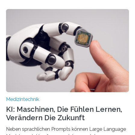
auf Personen ab, die bettlägerig sind oder in ihrer
Mobilität stark eingeschränkt sind. Die 5micron GmbH
verantwortet innerhalb des Projekts die technologische
Entwicklung der Sensorik und Datenübertragung. Die
HSHL verantwortet die wissenschaftliche Begleitung
sowie die KI-gestützte Datenauswertung. Das Ziel ist
die Entwicklung eines berührungslosen
Assistenzsystems, das den Zustand der Person
kontinuierlich erfasst, pflegende Personen unterstützt
und in Notfällen selbstständig Alarm schlägt. „Die Idee
der 5micron…
Medizintechnik
KI: Maschinen, Die Fühlen Lernen,
Verändern Die Zukunft
Neben sprachlichen Prompts können Large Language