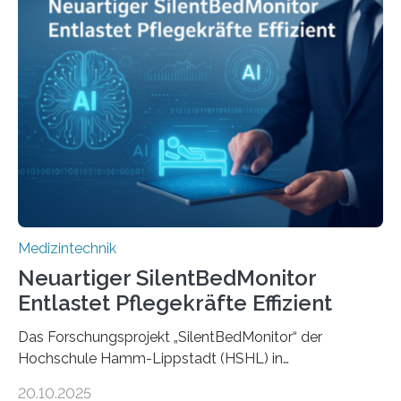
Medizintechnik
Neuartiger SilentBedMonitor
Entlastet Pflegekräfte Effizient
Das Forschungsprojekt „SilentBedMonitor“ der
Hochschule Hamm-Lippstadt (HSHL) in
Zusammenarbeit mit der Berliner 5micron GmbH zielt
20.10.2025