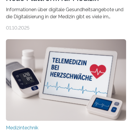
Informationen über digitale Gesundheitsangebote und
die Digitalisierung in der Medizin gibt es viele im
Internet – doch wie findet man schnellen Zugang zu
01.10.2025
seriösen und wissenschaftlich abgesicherten Inhalten?
Genau hier setzt die Wissensplattform Medical
Informatics Hub in Saxony (MiHUBx) an. Entwickelt von
Forscherinnen der Technischen Universität Dresden
(TUD) richtet sich das Portal sowohl an Patientinnen
und Patienten, aber ebenso an medizinisches
Fachpersonal. Für all diese Zielgruppen bietet sie
speziell zugeschnittene Informationen, um deren
digitale Gesundheitskompetenz zu steigern. MiHUBx ist
die…
Medizintechnik