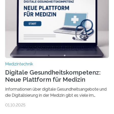
dafür eine technische Schnittstelle, über die
physiologische Daten in Echtzeit an das Sprachmodell
übermittelt werden können. Die Künstliche Intelligenz
kann dadurch auch die Sprache des Körpers
einbeziehen, auf die Menschen keinen bewussten
Einfluss nehmen. Das eröffnet…
Medizintechnik
Digitale Gesundheitskompetenz:
Neue Plattform für Medizin
Informationen über digitale Gesundheitsangebote und
die Digitalisierung in der Medizin gibt es viele im
Internet – doch wie findet man schnellen Zugang zu
01.10.2025
seriösen und wissenschaftlich abgesicherten Inhalten?
Genau hier setzt die Wissensplattform Medical