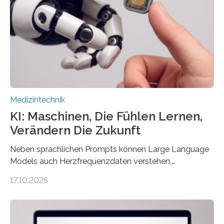
die Entwicklung eines berührungslosen
Assistenzsystems, das den Zustand der Person
kontinuierlich erfasst, pflegende Personen unterstützt
und in Notfällen selbstständig Alarm schlägt. „Die Idee
der 5micron…
Medizintechnik
KI: Maschinen, Die Fühlen Lernen,
Verändern Die Zukunft
Neben sprachlichen Prompts können Large Language
Models auch Herzfrequenzdaten verstehen,
interpretieren und daran angepasst reagieren. Das
17.10.2025
haben Dr. Morris Gellisch, ehemals an der Ruhr-
Universität Bochum und heute an der Universität Zürich,
und Boris Burr von der Ruhr-Universität Bochum in
einem Experiment nachgewiesen. Sie entwickelten