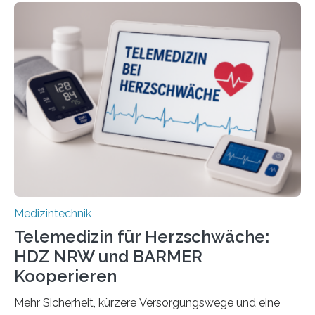
Informatics Hub in Saxony (MiHUBx) an. Entwickelt von
Forscherinnen der Technischen Universität Dresden
(TUD) richtet sich das Portal sowohl an Patientinnen
und Patienten, aber ebenso an medizinisches
Fachpersonal. Für all diese Zielgruppen bietet sie
speziell zugeschnittene Informationen, um deren
digitale Gesundheitskompetenz zu steigern. MiHUBx ist
die…
Medizintechnik
Telemedizin für Herzschwäche:
HDZ NRW und BARMER
Kooperieren
Mehr Sicherheit, kürzere Versorgungswege und eine