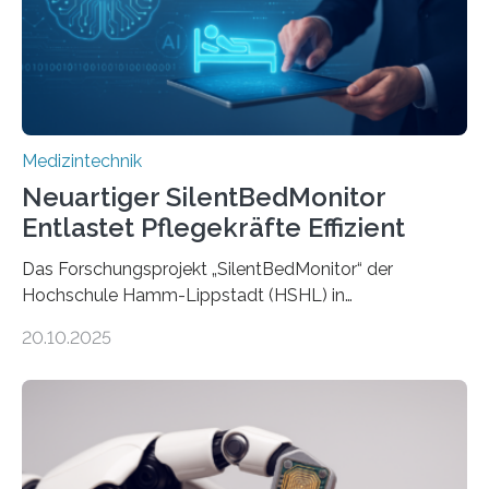
Medizintechnik
Neuartiger SilentBedMonitor
Entlastet Pflegekräfte Effizient
Das Forschungsprojekt „SilentBedMonitor“ der
Hochschule Hamm-Lippstadt (HSHL) in
Zusammenarbeit mit der Berliner 5micron GmbH zielt
20.10.2025
auf Personen ab, die bettlägerig sind oder in ihrer
Mobilität stark eingeschränkt sind. Die 5micron GmbH
verantwortet innerhalb des Projekts die technologische
Entwicklung der Sensorik und Datenübertragung. Die
HSHL verantwortet die wissenschaftliche Begleitung
sowie die KI-gestützte Datenauswertung. Das Ziel ist