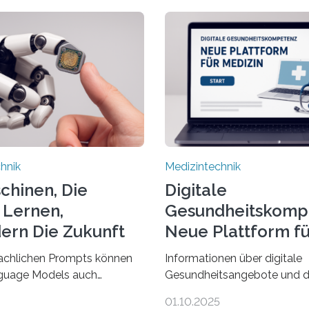
hnik
Medizintechnik
schinen, Die
Digitale
 Lernen,
Gesundheitskomp
ern Die Zukunft
Neue Plattform fü
Medizin
achlichen Prompts können
Informationen über digitale
guage Models auch
Gesundheitsangebote und d
nzdaten verstehen,
Digitalisierung in der Medizin
01.10.2025
eren und daran angepasst
viele im Internet – doch wie