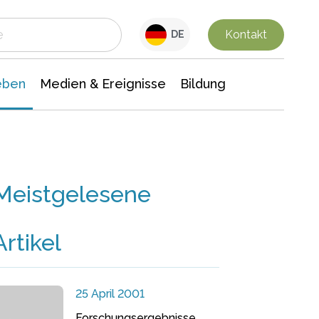
 Leben
Medien & Ereignisse
Interdisziplinäre Forschung
Veranstaltungsnachrichten
n Chemie
Gesellschaftswissenschaften
Kontakt
DE
eben
Medien & Ereignisse
Bildung
Meistgelesene
Artikel
25 April 2001
Forschungsergebnisse