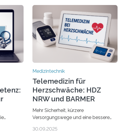
Medizintechnik
Telemedizin für
etenz:
Herzschwäche: HDZ
r
NRW und BARMER
Kooperieren
Mehr Sicherheit, kürzere
ie
Versorgungswege und eine bessere
 gibt es
Lebensqualität: Zum Weltherztag
30.09.2025
 findet man
rücken das Herz- und