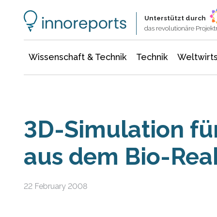
Wissenschaft & Technik
Informationstechnologie
Energie & Elektrotechnik
Unterstützt durch
das revolutionäre Proje
Wissenschaft & Technik
Technik
Weltwirts
3D-Simulation f
aus dem Bio-Rea
22 February 2008