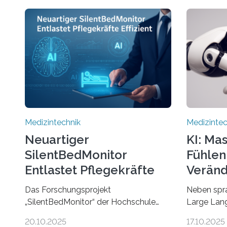
Medizintechnik
Medizintec
Neuartiger
KI: Ma
SilentBedMonitor
Fühlen
Entlastet Pflegekräfte
Veränd
Effizient
Das Forschungsprojekt
Neben spr
„SilentBedMonitor“ der Hochschule
Large Lan
Hamm-Lippstadt (HSHL) in
Herzfreque
20.10.2025
17.10.2025
Zusammenarbeit mit der Berliner
interpreti