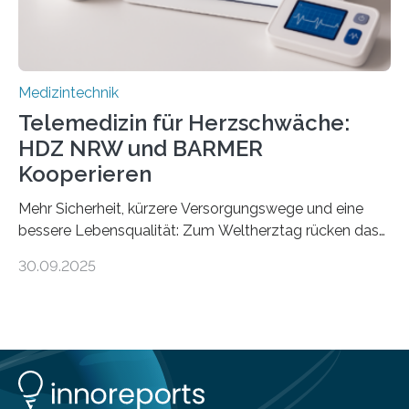
Medizintechnik
Telemedizin für Herzschwäche:
HDZ NRW und BARMER
Kooperieren
Mehr Sicherheit, kürzere Versorgungswege und eine
bessere Lebensqualität: Zum Weltherztag rücken das
Herz- und Diabeteszentrum NRW (HDZ NRW), Bad
30.09.2025
Oeynhausen, und die BARMER die Bedürfnisse von
Menschen mit chronischer Herzschwäche in den Fokus.
Beide Partner haben jetzt einen Vertrag zur
telemedizinischen Begleitversorgung geschlossen.
Rund vier Millionen Menschen in Deutschland leiden an
behandlungsbedürftiger Herzschwäche
(Herzinsuffizienz). Als chronische und fortschreitende