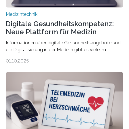
Medizintechnik
Digitale Gesundheitskompetenz:
Neue Plattform für Medizin
Informationen über digitale Gesundheitsangebote und
die Digitalisierung in der Medizin gibt es viele im
Internet – doch wie findet man schnellen Zugang zu
01.10.2025
seriösen und wissenschaftlich abgesicherten Inhalten?
Genau hier setzt die Wissensplattform Medical
Informatics Hub in Saxony (MiHUBx) an. Entwickelt von
Forscherinnen der Technischen Universität Dresden
(TUD) richtet sich das Portal sowohl an Patientinnen
und Patienten, aber ebenso an medizinisches
Fachpersonal. Für all diese Zielgruppen bietet sie
speziell zugeschnittene Informationen, um deren
digitale Gesundheitskompetenz zu steigern. MiHUBx ist
die…