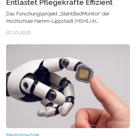
Entlastet Pflegekräfte Effizient
Das Forschungsprojekt „SilentBedMonitor“ der
Hochschule Hamm-Lippstadt (HSHL) in
Zusammenarbeit mit der Berliner 5micron GmbH zielt
20.10.2025
auf Personen ab, die bettlägerig sind oder in ihrer
Mobilität stark eingeschränkt sind. Die 5micron GmbH
verantwortet innerhalb des Projekts die technologische
Entwicklung der Sensorik und Datenübertragung. Die
HSHL verantwortet die wissenschaftliche Begleitung
sowie die KI-gestützte Datenauswertung. Das Ziel ist
die Entwicklung eines berührungslosen
Assistenzsystems, das den Zustand der Person
kontinuierlich erfasst, pflegende Personen unterstützt
und in Notfällen selbstständig Alarm schlägt. „Die Idee
der 5micron…
Medizintechnik