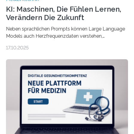
KI: Maschinen, Die Fühlen Lernen,
Verändern Die Zukunft
Neben sprachlichen Prompts können Large Language
Models auch Herzfrequenzdaten verstehen,
interpretieren und daran angepasst reagieren. Das
17.10.2025
haben Dr. Morris Gellisch, ehemals an der Ruhr-
Universität Bochum und heute an der Universität Zürich,
und Boris Burr von der Ruhr-Universität Bochum in
einem Experiment nachgewiesen. Sie entwickelten
dafür eine technische Schnittstelle, über die
physiologische Daten in Echtzeit an das Sprachmodell
übermittelt werden können. Die Künstliche Intelligenz
kann dadurch auch die Sprache des Körpers
einbeziehen, auf die Menschen keinen bewussten
Einfluss nehmen. Das eröffnet…