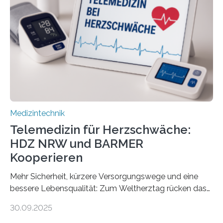
und Patienten, aber ebenso an medizinisches
Fachpersonal. Für all diese Zielgruppen bietet sie
speziell zugeschnittene Informationen, um deren
digitale Gesundheitskompetenz zu steigern. MiHUBx ist
die…
Medizintechnik
Telemedizin für Herzschwäche:
HDZ NRW und BARMER
Kooperieren
Mehr Sicherheit, kürzere Versorgungswege und eine
bessere Lebensqualität: Zum Weltherztag rücken das
Herz- und Diabeteszentrum NRW (HDZ NRW), Bad
30.09.2025
Oeynhausen, und die BARMER die Bedürfnisse von