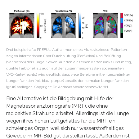
Drei beispielhafte PREFUL-Aufnahmen eines Mukoviszidose-Patienten
zeigen Informationen über Durchblutung (Perfusion) und Belüftung
(Ventilation) der Lunge. Sowohl auf den einzelnen Karten (links und mittig,
dunkle Farbtöne), als auch auf der zusammengefassten sogenannten
V/Q-Karte (rechts) wird deutlich, dass viele Bereiche mit eingeschränkter
Lungenfunktion (rot, blau, purpur) abseits der normalen Lungenfunktion
(grün) vorliegen. Copyright: Dr. Andreas Voskrebenzev/MHH
Eine Alternative ist die Bildgebung mit Hilfe der
Magnetresonanztomografie (MRT), die ohne
radioaktive Strahlung arbeitet. Allerdings ist die Lunge
wegen ihres hohen Luftgehaltes für die MRT ein
schwieriges Organ, weil sich nur wasserstoffhaltiges
Gewebe im MR-Bild gut darstellen lässt. Außerdem ist