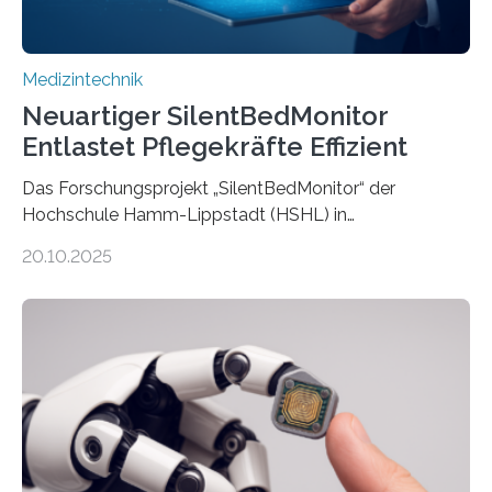
Medizintechnik
Neuartiger SilentBedMonitor
Entlastet Pflegekräfte Effizient
Das Forschungsprojekt „SilentBedMonitor“ der
Hochschule Hamm-Lippstadt (HSHL) in
Zusammenarbeit mit der Berliner 5micron GmbH zielt
20.10.2025
auf Personen ab, die bettlägerig sind oder in ihrer
Mobilität stark eingeschränkt sind. Die 5micron GmbH
verantwortet innerhalb des Projekts die technologische
Entwicklung der Sensorik und Datenübertragung. Die
HSHL verantwortet die wissenschaftliche Begleitung
sowie die KI-gestützte Datenauswertung. Das Ziel ist
die Entwicklung eines berührungslosen
Assistenzsystems, das den Zustand der Person
kontinuierlich erfasst, pflegende Personen unterstützt