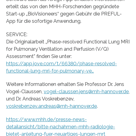
erteilt das von den MHH-Forschenden gegründete
Start-up „BioVisioneers“ gegen Gebühr die PREFUL-
App für die sofortige Anwendung.
SERVICE:
Die Originalarbeit „Phase-resolved Functional Lung MRI
for Pulmonary Ventilation and Perfusion (V/Q)
Assessment” finden Sie unter:
https://app.jove.com/t/66380/phase-resolved-
functional-lung-mri-for-pulmonary-ve…
Weitere Informationen erhalten Sie Professor Dr. Jens
Vogel-Claussen,
vogel-claussen.jens@mh-hannover.de
,
und Dr. Andreas Voskrebenzev,
voskrebenzev.andreas@mh-hannover.de
.
https://www.mhh.de/presse-news-
detailansicht/bitte-nachahmen-mhh-radiologie-
bietet-anleitung-fuer-neuartiges-lungen-mrt