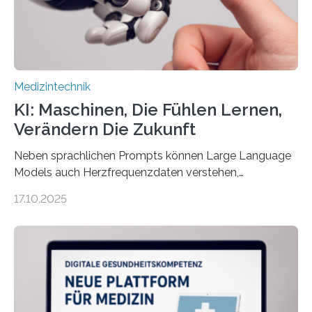
und in Notfällen selbstständig Alarm schlägt. „Die Idee
der 5micron…
Medizintechnik
KI: Maschinen, Die Fühlen Lernen,
Verändern Die Zukunft
Neben sprachlichen Prompts können Large Language
Models auch Herzfrequenzdaten verstehen,
interpretieren und daran angepasst reagieren. Das
17.10.2025
haben Dr. Morris Gellisch, ehemals an der Ruhr-
Universität Bochum und heute an der Universität Zürich,
und Boris Burr von der Ruhr-Universität Bochum in
einem Experiment nachgewiesen. Sie entwickelten
dafür eine technische Schnittstelle, über die
physiologische Daten in Echtzeit an das Sprachmodell
übermittelt werden können. Die Künstliche Intelligenz