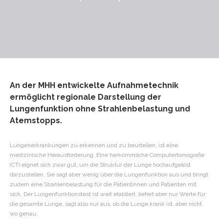
An der MHH entwickelte Aufnahmetechnik
ermöglicht regionale Darstellung der
Lungenfunktion ohne Strahlenbelastung und
Atemstopps.
Lungenerkrankungen zu erkennen und zu beurteilen, ist eine
medizinische Herausforderung. Eine herkömmliche Computertomografie
(CT) eignet sich zwar gut, um die Struktur der Lunge hochaufgelöst
darzustellen. Sie sagt aber wenig über die Lungenfunktion aus und bringt
zudem eine Strahlenbelastung für die Patientinnen und Patienten mit
sich. Der Lungenfunktionstest ist weit etabliert, liefert aber nur Werte für
die gesamte Lunge, sagt also nur aus, ob die Lunge krank ist, aber nicht
wo genau.