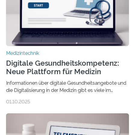
kann dadurch auch die Sprache des Körpers
einbeziehen, auf die Menschen keinen bewussten
Einfluss nehmen. Das eröffnet…
Medizintechnik
Digitale Gesundheitskompetenz:
Neue Plattform für Medizin
Informationen über digitale Gesundheitsangebote und
die Digitalisierung in der Medizin gibt es viele im
Internet – doch wie findet man schnellen Zugang zu
01.10.2025
seriösen und wissenschaftlich abgesicherten Inhalten?
Genau hier setzt die Wissensplattform Medical
Informatics Hub in Saxony (MiHUBx) an. Entwickelt von
Forscherinnen der Technischen Universität Dresden
(TUD) richtet sich das Portal sowohl an Patientinnen