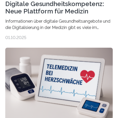
Digitale Gesundheitskompetenz:
Neue Plattform für Medizin
Informationen über digitale Gesundheitsangebote und
die Digitalisierung in der Medizin gibt es viele im
Internet – doch wie findet man schnellen Zugang zu
01.10.2025
seriösen und wissenschaftlich abgesicherten Inhalten?
Genau hier setzt die Wissensplattform Medical
Informatics Hub in Saxony (MiHUBx) an. Entwickelt von
Forscherinnen der Technischen Universität Dresden
(TUD) richtet sich das Portal sowohl an Patientinnen
und Patienten, aber ebenso an medizinisches
Fachpersonal. Für all diese Zielgruppen bietet sie
speziell zugeschnittene Informationen, um deren
digitale Gesundheitskompetenz zu steigern. MiHUBx ist
die…