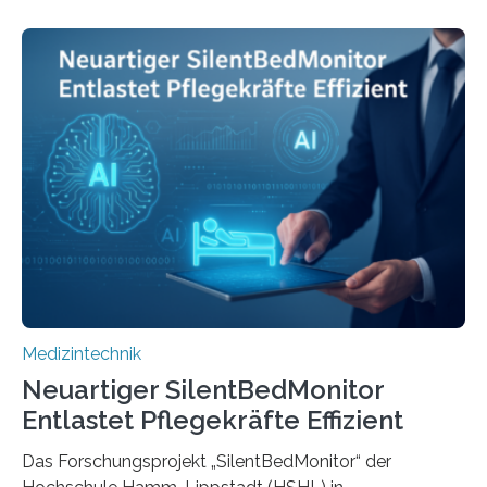
Medizintechnik
Neuartiger SilentBedMonitor
Entlastet Pflegekräfte Effizient
Das Forschungsprojekt „SilentBedMonitor“ der