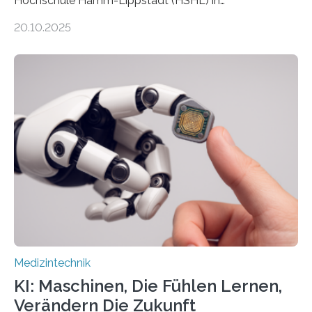
Hochschule Hamm-Lippstadt (HSHL) in
Zusammenarbeit mit der Berliner 5micron GmbH zielt
20.10.2025
auf Personen ab, die bettlägerig sind oder in ihrer
Mobilität stark eingeschränkt sind. Die 5micron GmbH
verantwortet innerhalb des Projekts die technologische
Entwicklung der Sensorik und Datenübertragung. Die
HSHL verantwortet die wissenschaftliche Begleitung
sowie die KI-gestützte Datenauswertung. Das Ziel ist
die Entwicklung eines berührungslosen
Assistenzsystems, das den Zustand der Person
kontinuierlich erfasst, pflegende Personen unterstützt
und in Notfällen selbstständig Alarm schlägt. „Die Idee
der 5micron…
Medizintechnik
KI: Maschinen, Die Fühlen Lernen,
Verändern Die Zukunft