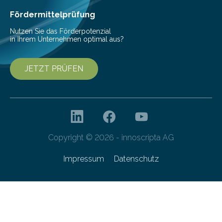
höherem Lebensalter mit vielen
Krankenhausaufenthalten verbunden. „Mit Hilfe digitaler
Fördermittelprüfung
Technologien…
Nutzen Sie das Förderpotenzial
in Ihrem Unternehmen optimal aus?
JETZT PRÜFEN
Copyright © 2026 - innoscripta AG
Impressum
Datenschutz