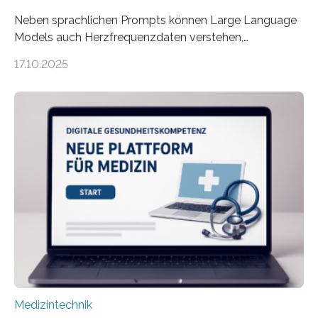
Neben sprachlichen Prompts können Large Language
Models auch Herzfrequenzdaten verstehen,
interpretieren und daran angepasst reagieren. Das
17.10.2025
haben Dr. Morris Gellisch, ehemals an der Ruhr-
Universität Bochum und heute an der Universität Zürich,
und Boris Burr von der Ruhr-Universität Bochum in
einem Experiment nachgewiesen. Sie entwickelten
dafür eine technische Schnittstelle, über die
physiologische Daten in Echtzeit an das Sprachmodell
übermittelt werden können. Die Künstliche Intelligenz
kann dadurch auch die Sprache des Körpers
einbeziehen, auf die Menschen keinen bewussten
Einfluss nehmen. Das eröffnet…
Medizintechnik