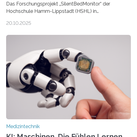
Das Forschungsprojekt „SilentBedMonitor“ der
Hochschule Hamm-Lippstadt (HSHL) in
Zusammenarbeit mit der Berliner 5micron GmbH zielt
20.10.2025
auf Personen ab, die bettlägerig sind oder in ihrer
Mobilität stark eingeschränkt sind. Die 5micron GmbH
verantwortet innerhalb des Projekts die technologische
Entwicklung der Sensorik und Datenübertragung. Die
HSHL verantwortet die wissenschaftliche Begleitung
sowie die KI-gestützte Datenauswertung. Das Ziel ist
die Entwicklung eines berührungslosen
Assistenzsystems, das den Zustand der Person
kontinuierlich erfasst, pflegende Personen unterstützt
und in Notfällen selbstständig Alarm schlägt. „Die Idee
der 5micron…
Medizintechnik
KI: Maschinen, Die Fühlen Lernen,