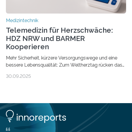
Medizintechnik
Telemedizin für Herzschwäche:
HDZ NRW und BARMER
Kooperieren
Mehr Sicherheit, kürzere Versorgungswege und eine
bessere Lebensqualität: Zum Weltherztag rücken das
Herz- und Diabeteszentrum NRW (HDZ NRW), Bad
30.09.2025
Oeynhausen, und die BARMER die Bedürfnisse von
Menschen mit chronischer Herzschwäche in den Fokus.
Beide Partner haben jetzt einen Vertrag zur
telemedizinischen Begleitversorgung geschlossen.
Rund vier Millionen Menschen in Deutschland leiden an
behandlungsbedürftiger Herzschwäche
(Herzinsuffizienz). Als chronische und fortschreitende
Herzerkrankung ist diese mit einer zunehmenden