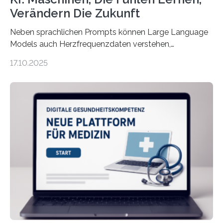
Verändern Die Zukunft
Neben sprachlichen Prompts können Large Language
Models auch Herzfrequenzdaten verstehen,
interpretieren und daran angepasst reagieren. Das
17.10.2025
haben Dr. Morris Gellisch, ehemals an der Ruhr-
Universität Bochum und heute an der Universität Zürich,
und Boris Burr von der Ruhr-Universität Bochum in
einem Experiment nachgewiesen. Sie entwickelten
dafür eine technische Schnittstelle, über die
physiologische Daten in Echtzeit an das Sprachmodell
übermittelt werden können. Die Künstliche Intelligenz
kann dadurch auch die Sprache des Körpers
einbeziehen, auf die Menschen keinen bewussten
Einfluss nehmen. Das eröffnet…