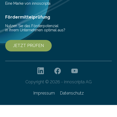
Beeinträchtigung der Lebensqualität und besonders in
Eine Marke von innoscripta
höherem Lebensalter mit vielen
Krankenhausaufenthalten verbunden. „Mit Hilfe digitaler
Fördermittelprüfung
Technologien…
Nutzen Sie das Förderpotenzial
in Ihrem Unternehmen optimal aus?
JETZT PRÜFEN
Copyright © 2026 - innoscripta AG
Impressum
Datenschutz