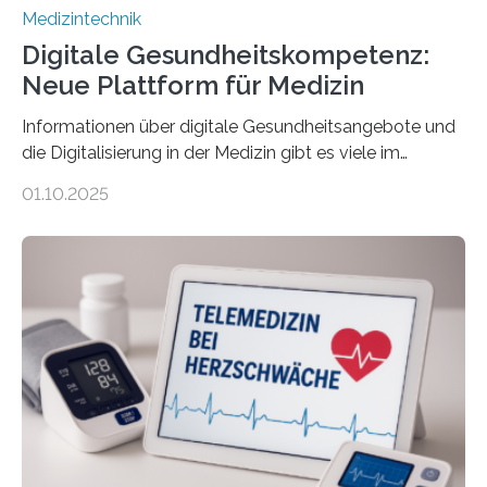
Medizintechnik
Digitale Gesundheitskompetenz:
Neue Plattform für Medizin
Informationen über digitale Gesundheitsangebote und
die Digitalisierung in der Medizin gibt es viele im
Internet – doch wie findet man schnellen Zugang zu
01.10.2025
seriösen und wissenschaftlich abgesicherten Inhalten?
Genau hier setzt die Wissensplattform Medical
Informatics Hub in Saxony (MiHUBx) an. Entwickelt von
Forscherinnen der Technischen Universität Dresden
(TUD) richtet sich das Portal sowohl an Patientinnen
und Patienten, aber ebenso an medizinisches
Fachpersonal. Für all diese Zielgruppen bietet sie
speziell zugeschnittene Informationen, um deren
digitale Gesundheitskompetenz zu steigern. MiHUBx ist
die…