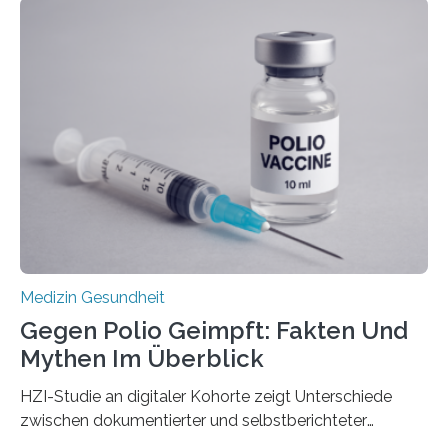
Langzeitfolgen der aggressiven Therapien leben.
Dringend benötigt werden zielgerichtete Therapien, die
nur Tumorschwachstellen angreifen und normales
Gewebe verschonen. Forschende um Daniel Merk vom
Hertie-Institut für klinische Hirnforschung am
Universitätsklinikum Tübingen haben eine solche
Schwachstelle im Erbgut einer Untergruppe des
Medulloblastoms gefunden. Die Wilhelm Sander-
Stiftung unterstützte das Projekt…
Medizin Gesundheit
Gegen Polio Geimpft: Fakten Und
Mythen Im Überblick
HZI-Studie an digitaler Kohorte zeigt Unterschiede
zwischen dokumentierter und selbstberichteter
Polioimpfquote Die Poliomyelitis, auch bekannt als