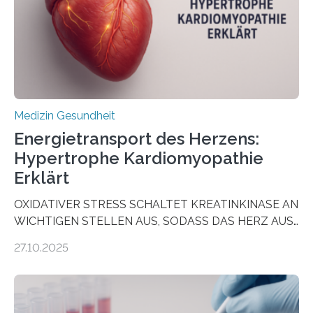
als Biomarker für die Wahl der passenden Therapie
dienen könnte. Darmkrebs zählt weltweit zu den
häufigsten Krebsarten und stellt…
Medizin Gesundheit
Energietransport des Herzens:
Hypertrophe Kardiomyopathie
Erklärt
OXIDATIVER STRESS SCHALTET KREATINKINASE AN
WICHTIGEN STELLEN AUS, SODASS DAS HERZ AUS
DEM ENERGIEGLEICHGEWICHT KOMMTForschende
27.10.2025
aus dem Deutschen Zentrum für Herzinsuffizienz
zeigen in einer internationalen, multizentrischen Studie
im Journal Circulation, warum der Energietransport bei
der Hypertrophen Kardiomyopathie (HCM) versagen