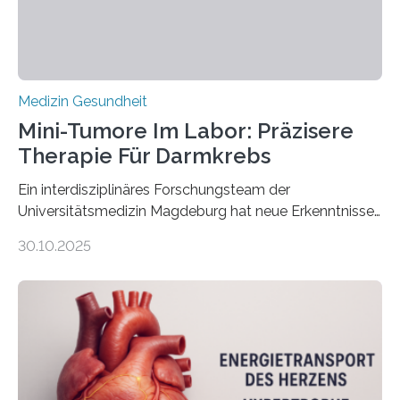
Medizin Gesundheit
Mini-Tumore Im Labor: Präzisere
Therapie Für Darmkrebs
Ein interdisziplinäres Forschungsteam der
Universitätsmedizin Magdeburg hat neue Erkenntnisse
gewonnen, wie Darmkrebs künftig individueller
30.10.2025
behandelt werden kann. In ihrer aktuellen Studie,
veröffentlicht in der Fachzeitschrift Molecular
Oncology, zeigen die Forschenden, dass Mini-Tumore
aus Gewebe von Patientinnen und Patienten –
sogenannte Organoide – genutzt werden können, um
vorab zu prüfen, welche Medikamente am besten
wirken. Dabei wurde ein Eiweiß identifiziert, das künftig