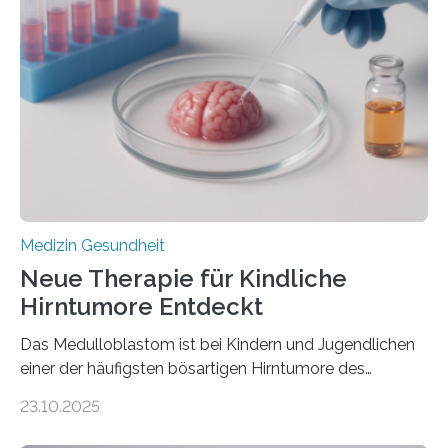
kann und wie sich durch eine Verringerung der
Herzbelastung und des oxidativen Stresses
Rhythmusstörungen reduzieren lassen. Würzburg. Die
hypertrophe Kardiomyopathie (HCM) ist die häufigste
erblich bedingte Herzerkrankung. Sie führt dazu, dass
sich die linke Herzkammer verdickt, der Herzmuskel zu
stark kontrahiert…
Medizin Gesundheit
Neue Therapie für Kindliche
Hirntumore Entdeckt
Das Medulloblastom ist bei Kindern und Jugendlichen
einer der häufigsten bösartigen Hirntumore des
Zentralen Nervensystems. Etwa 70 bis 80 Prozent der
23.10.2025
Betroffenen können mit heutigen Methoden geheilt
werden. Viele müssen jedoch mit schweren