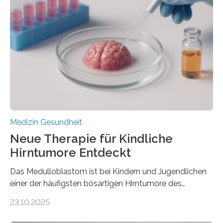
kann und wie sich durch eine Verringerung der
Herzbelastung und des oxidativen Stresses
Rhythmusstörungen reduzieren lassen. Würzburg. Die
hypertrophe Kardiomyopathie (HCM) ist die häufigste
erblich bedingte Herzerkrankung. Sie führt dazu, dass
sich die linke Herzkammer verdickt, der Herzmuskel zu
stark kontrahiert…
Medizin Gesundheit
Neue Therapie für Kindliche
Hirntumore Entdeckt
Das Medulloblastom ist bei Kindern und Jugendlichen
einer der häufigsten bösartigen Hirntumore des
Zentralen Nervensystems. Etwa 70 bis 80 Prozent der
23.10.2025
Betroffenen können mit heutigen Methoden geheilt
werden. Viele müssen jedoch mit schweren