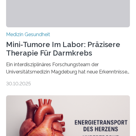
Medizin Gesundheit
Mini-Tumore Im Labor: Präzisere
Therapie Für Darmkrebs
Ein interdisziplinäres Forschungsteam der
Universitätsmedizin Magdeburg hat neue Erkenntnisse
gewonnen, wie Darmkrebs künftig individueller
30.10.2025
behandelt werden kann. In ihrer aktuellen Studie,
veröffentlicht in der Fachzeitschrift Molecular
Oncology, zeigen die Forschenden, dass Mini-Tumore
aus Gewebe von Patientinnen und Patienten –
sogenannte Organoide – genutzt werden können, um
vorab zu prüfen, welche Medikamente am besten
wirken. Dabei wurde ein Eiweiß identifiziert, das künftig