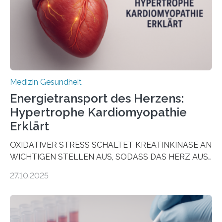
als Biomarker für die Wahl der passenden Therapie
dienen könnte. Darmkrebs zählt weltweit zu den
häufigsten Krebsarten und stellt…
Medizin Gesundheit
Energietransport des Herzens:
Hypertrophe Kardiomyopathie
Erklärt
OXIDATIVER STRESS SCHALTET KREATINKINASE AN
WICHTIGEN STELLEN AUS, SODASS DAS HERZ AUS
DEM ENERGIEGLEICHGEWICHT KOMMTForschende
27.10.2025
aus dem Deutschen Zentrum für Herzinsuffizienz
zeigen in einer internationalen, multizentrischen Studie
im Journal Circulation, warum der Energietransport bei
der Hypertrophen Kardiomyopathie (HCM) versagen