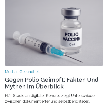
Langzeitfolgen der aggressiven Therapien leben.
Dringend benötigt werden zielgerichtete Therapien, die
nur Tumorschwachstellen angreifen und normales
Gewebe verschonen. Forschende um Daniel Merk vom
Hertie-Institut für klinische Hirnforschung am
Universitätsklinikum Tübingen haben eine solche
Schwachstelle im Erbgut einer Untergruppe des
Medulloblastoms gefunden. Die Wilhelm Sander-
Stiftung unterstützte das Projekt…
Medizin Gesundheit
Gegen Polio Geimpft: Fakten Und
Mythen Im Überblick
HZI-Studie an digitaler Kohorte zeigt Unterschiede
zwischen dokumentierter und selbstberichteter
Polioimpfquote Die Poliomyelitis, auch bekannt als