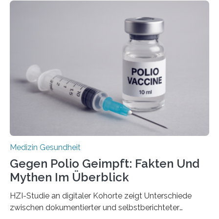
Langzeitfolgen der aggressiven Therapien leben.
Dringend benötigt werden zielgerichtete Therapien, die
nur Tumorschwachstellen angreifen und normales
Gewebe verschonen. Forschende um Daniel Merk vom
Hertie-Institut für klinische Hirnforschung am
Universitätsklinikum Tübingen haben eine solche
Schwachstelle im Erbgut einer Untergruppe des
Medulloblastoms gefunden. Die Wilhelm Sander-
Stiftung unterstützte das Projekt…
Medizin Gesundheit
Gegen Polio Geimpft: Fakten Und
Mythen Im Überblick
HZI-Studie an digitaler Kohorte zeigt Unterschiede
zwischen dokumentierter und selbstberichteter