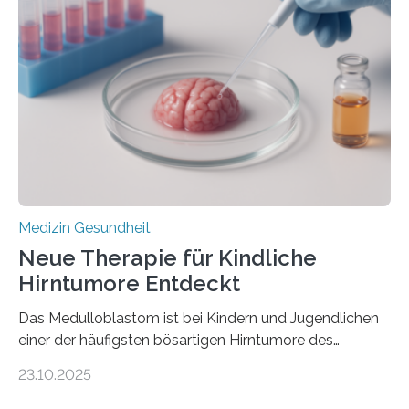
kann und wie sich durch eine Verringerung der
Herzbelastung und des oxidativen Stresses
Rhythmusstörungen reduzieren lassen. Würzburg. Die
hypertrophe Kardiomyopathie (HCM) ist die häufigste
erblich bedingte Herzerkrankung. Sie führt dazu, dass
sich die linke Herzkammer verdickt, der Herzmuskel zu
stark kontrahiert…
Medizin Gesundheit
Neue Therapie für Kindliche
Hirntumore Entdeckt
Das Medulloblastom ist bei Kindern und Jugendlichen
einer der häufigsten bösartigen Hirntumore des
Zentralen Nervensystems. Etwa 70 bis 80 Prozent der
23.10.2025
Betroffenen können mit heutigen Methoden geheilt
werden. Viele müssen jedoch mit schweren