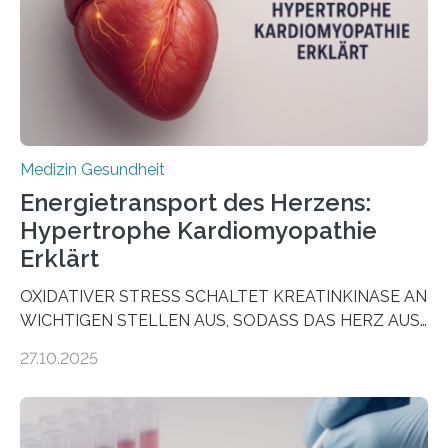
als Biomarker für die Wahl der passenden Therapie
dienen könnte. Darmkrebs zählt weltweit zu den
häufigsten Krebsarten und stellt…
Medizin Gesundheit
Energietransport des Herzens:
Hypertrophe Kardiomyopathie
Erklärt
OXIDATIVER STRESS SCHALTET KREATINKINASE AN
WICHTIGEN STELLEN AUS, SODASS DAS HERZ AUS
DEM ENERGIEGLEICHGEWICHT KOMMTForschende
27.10.2025
aus dem Deutschen Zentrum für Herzinsuffizienz
zeigen in einer internationalen, multizentrischen Studie
im Journal Circulation, warum der Energietransport bei
der Hypertrophen Kardiomyopathie (HCM) versagen