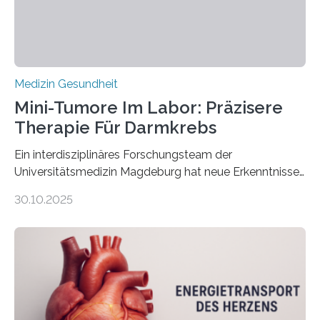
Medizin Gesundheit
Mini-Tumore Im Labor: Präzisere
Therapie Für Darmkrebs
Ein interdisziplinäres Forschungsteam der
Universitätsmedizin Magdeburg hat neue Erkenntnisse
gewonnen, wie Darmkrebs künftig individueller
30.10.2025
behandelt werden kann. In ihrer aktuellen Studie,
veröffentlicht in der Fachzeitschrift Molecular
Oncology, zeigen die Forschenden, dass Mini-Tumore
aus Gewebe von Patientinnen und Patienten –
sogenannte Organoide – genutzt werden können, um
vorab zu prüfen, welche Medikamente am besten
wirken. Dabei wurde ein Eiweiß identifiziert, das künftig