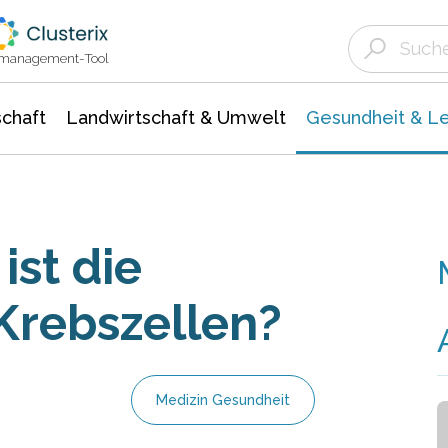
Landwirtschaft & Umwelt
Gesundheit &
Agrar- Forstwissenschaften
Biowissenschafte
Unternehmensmeldungen
Ökologie Umwelt- Naturschutz
ktmanagement-Tool
chaft
Landwirtschaft & Umwelt
Gesundheit & L
ist die
Krebszellen?
Medizin Gesundheit