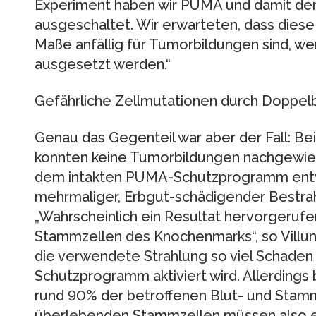
Experiment haben wir PUMA und damit de
ausgeschaltet. Wir erwarteten, dass diese 
Maße anfällig für Tumorbildungen sind, we
ausgesetzt werden.“
Gefährliche Zellmutationen durch Doppel
Genau das Gegenteil war aber der Fall: 
konnten keine Tumorbildungen nachgewie
dem intakten PUMA-Schutzprogramm entw
mehrmaliger, Erbgut-schädigender Bestr
„Wahrscheinlich ein Resultat hervorgeruf
Stammzellen des Knochenmarks“, so Villu
die verwendete Strahlung so viel Schade
Schutzprogramm aktiviert wird. Allerdings 
rund 90% der betroffenen Blut- und Stamm
überlebenden Stammzellen müssen also e