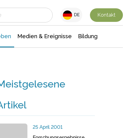
 Leben
Medien & Ereignisse
Interdisziplinäre Forschung
Veranstaltungsnachrichten
n Chemie
Gesellschaftswissenschaften
Kontakt
DE
eben
Medien & Ereignisse
Bildung
Meistgelesene
Artikel
25 April 2001
Forschungsergebnisse