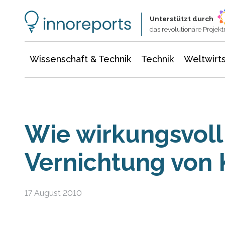
Wissenschaft & Technik
Informationstechnologie
Energie & Elektrotechnik
Unterstützt durch
das revolutionäre Proje
Wissenschaft & Technik
Technik
Weltwirts
Wie wirkungsvoll 
Vernichtung von 
17 August 2010