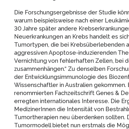
Die Forschungsergebnisse der Studie kön
warum beispielsweise nach einer Leukämi
30 Jahre später andere Krebserkrankungen
Neuerkrankungen an Krebs handelt es sic
Tumortypen, die bei Krebsüberlebenden au
aggressiven Apoptose-induzierenden Thera
Vernichtung von fehlerhaften Zellen, bei 
zusammenhängen.“ Zu denselben Forschu
der Entwicklungsimmunologie des Biozent
Wissenschaftler in Australien gekommen. 
renommierten Fachzeitschrift Genes & De
erregten internationales Interesse. Die Er
MedizinerInnen die Intensität von Bestra
Tumortherapien neu überdenken sollten. 
Tumormodell bietet nun erstmals die Mögl