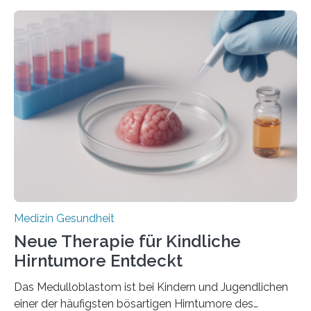
zeigen in einer internationalen, multizentrischen Studie
im Journal Circulation, warum der Energietransport bei
der Hypertrophen Kardiomyopathie (HCM) versagen
kann und wie sich durch eine Verringerung der
Herzbelastung und des oxidativen Stresses
Rhythmusstörungen reduzieren lassen. Würzburg. Die
hypertrophe Kardiomyopathie (HCM) ist die häufigste
erblich bedingte Herzerkrankung. Sie führt dazu, dass
sich die linke Herzkammer verdickt, der Herzmuskel zu
stark kontrahiert…
Medizin Gesundheit
Neue Therapie für Kindliche
Hirntumore Entdeckt
Das Medulloblastom ist bei Kindern und Jugendlichen
einer der häufigsten bösartigen Hirntumore des