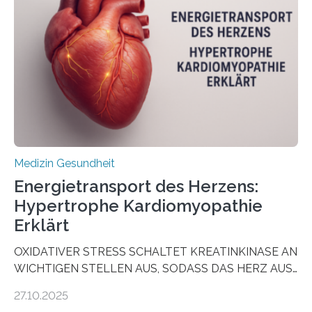
sogenannte Organoide – genutzt werden können, um
vorab zu prüfen, welche Medikamente am besten
wirken. Dabei wurde ein Eiweiß identifiziert, das künftig
als Biomarker für die Wahl der passenden Therapie
dienen könnte. Darmkrebs zählt weltweit zu den
häufigsten Krebsarten und stellt…
Medizin Gesundheit
Energietransport des Herzens:
Hypertrophe Kardiomyopathie
Erklärt
OXIDATIVER STRESS SCHALTET KREATINKINASE AN
WICHTIGEN STELLEN AUS, SODASS DAS HERZ AUS
DEM ENERGIEGLEICHGEWICHT KOMMTForschende
27.10.2025
aus dem Deutschen Zentrum für Herzinsuffizienz