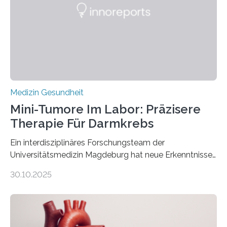
Medizin Gesundheit
Mini-Tumore Im Labor: Präzisere
Therapie Für Darmkrebs
Ein interdisziplinäres Forschungsteam der
Universitätsmedizin Magdeburg hat neue Erkenntnisse
gewonnen, wie Darmkrebs künftig individueller
30.10.2025
behandelt werden kann. In ihrer aktuellen Studie,
veröffentlicht in der Fachzeitschrift Molecular
Oncology, zeigen die Forschenden, dass Mini-Tumore
aus Gewebe von Patientinnen und Patienten –