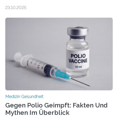
Zentralen Nervensystems. Etwa 70 bis 80 Prozent der
23.10.2025
Betroffenen können mit heutigen Methoden geheilt
werden. Viele müssen jedoch mit schweren
Langzeitfolgen der aggressiven Therapien leben.
Dringend benötigt werden zielgerichtete Therapien, die
nur Tumorschwachstellen angreifen und normales
Gewebe verschonen. Forschende um Daniel Merk vom
Hertie-Institut für klinische Hirnforschung am
Universitätsklinikum Tübingen haben eine solche
Schwachstelle im Erbgut einer Untergruppe des
Medulloblastoms gefunden. Die Wilhelm Sander-
Stiftung unterstützte das Projekt…
Medizin Gesundheit
Gegen Polio Geimpft: Fakten Und
Mythen Im Überblick