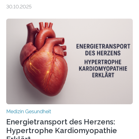
gewonnen, wie Darmkrebs künftig individueller
30.10.2025
behandelt werden kann. In ihrer aktuellen Studie,
veröffentlicht in der Fachzeitschrift Molecular
Oncology, zeigen die Forschenden, dass Mini-Tumore
aus Gewebe von Patientinnen und Patienten –
sogenannte Organoide – genutzt werden können, um
vorab zu prüfen, welche Medikamente am besten
wirken. Dabei wurde ein Eiweiß identifiziert, das künftig
als Biomarker für die Wahl der passenden Therapie
dienen könnte. Darmkrebs zählt weltweit zu den
häufigsten Krebsarten und stellt…
Medizin Gesundheit
Energietransport des Herzens:
Hypertrophe Kardiomyopathie