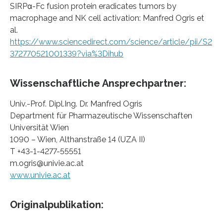
SIRPα-Fc fusion protein eradicates tumors by
macrophage and NK cell activation: Manfred Ogris et
al.
https://www.sciencedirect.com/science/article/pii/S2
372770521001339?via%3Dihub
Wissenschaftliche Ansprechpartner:
Univ.-Prof. Dipl.Ing. Dr. Manfred Ogris
Department für Pharmazeutische Wissenschaften
Universität Wien
1090 – Wien, Althanstraße 14 (UZA II)
T +43-1-4277-55551
m.ogris@univie.ac.at
www.univie.ac.at
Originalpublikation: