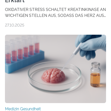
Erklärt
OXIDATIVER STRESS SCHALTET KREATINKINASE AN
WICHTIGEN STELLEN AUS, SODASS DAS HERZ AUS
DEM ENERGIEGLEICHGEWICHT KOMMTForschende
27.10.2025
aus dem Deutschen Zentrum für Herzinsuffizienz
zeigen in einer internationalen, multizentrischen Studie
im Journal Circulation, warum der Energietransport bei
der Hypertrophen Kardiomyopathie (HCM) versagen
kann und wie sich durch eine Verringerung der
Herzbelastung und des oxidativen Stresses
Rhythmusstörungen reduzieren lassen. Würzburg. Die
hypertrophe Kardiomyopathie (HCM) ist die häufigste
erblich bedingte Herzerkrankung. Sie führt dazu, dass
sich die linke Herzkammer verdickt, der Herzmuskel zu
stark kontrahiert…
Medizin Gesundheit