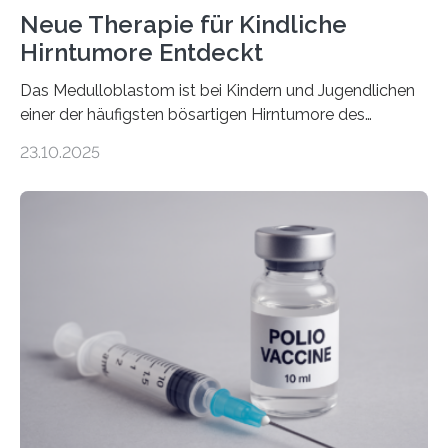
Neue Therapie für Kindliche
Hirntumore Entdeckt
Das Medulloblastom ist bei Kindern und Jugendlichen
einer der häufigsten bösartigen Hirntumore des
Zentralen Nervensystems. Etwa 70 bis 80 Prozent der
23.10.2025
Betroffenen können mit heutigen Methoden geheilt
werden. Viele müssen jedoch mit schweren
Langzeitfolgen der aggressiven Therapien leben.
Dringend benötigt werden zielgerichtete Therapien, die
nur Tumorschwachstellen angreifen und normales
Gewebe verschonen. Forschende um Daniel Merk vom
Hertie-Institut für klinische Hirnforschung am
Universitätsklinikum Tübingen haben eine solche
Schwachstelle im Erbgut einer Untergruppe des
Medulloblastoms gefunden. Die Wilhelm Sander-
Stiftung unterstützte das Projekt…