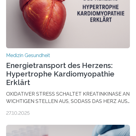
als Biomarker für die Wahl der passenden Therapie
dienen könnte. Darmkrebs zählt weltweit zu den
häufigsten Krebsarten und stellt…
Medizin Gesundheit
Energietransport des Herzens:
Hypertrophe Kardiomyopathie
Erklärt
OXIDATIVER STRESS SCHALTET KREATINKINASE AN
WICHTIGEN STELLEN AUS, SODASS DAS HERZ AUS
DEM ENERGIEGLEICHGEWICHT KOMMTForschende
27.10.2025
aus dem Deutschen Zentrum für Herzinsuffizienz
zeigen in einer internationalen, multizentrischen Studie
im Journal Circulation, warum der Energietransport bei