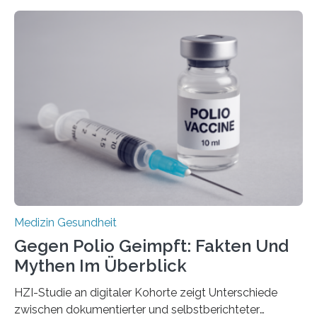
werden. Viele müssen jedoch mit schweren
Langzeitfolgen der aggressiven Therapien leben.
Dringend benötigt werden zielgerichtete Therapien, die
nur Tumorschwachstellen angreifen und normales
Gewebe verschonen. Forschende um Daniel Merk vom
Hertie-Institut für klinische Hirnforschung am
Universitätsklinikum Tübingen haben eine solche
Schwachstelle im Erbgut einer Untergruppe des
Medulloblastoms gefunden. Die Wilhelm Sander-
Stiftung unterstützte das Projekt…
Medizin Gesundheit
Gegen Polio Geimpft: Fakten Und
Mythen Im Überblick
HZI-Studie an digitaler Kohorte zeigt Unterschiede
zwischen dokumentierter und selbstberichteter