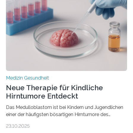
der Hypertrophen Kardiomyopathie (HCM) versagen
kann und wie sich durch eine Verringerung der
Herzbelastung und des oxidativen Stresses
Rhythmusstörungen reduzieren lassen. Würzburg. Die
hypertrophe Kardiomyopathie (HCM) ist die häufigste
erblich bedingte Herzerkrankung. Sie führt dazu, dass
sich die linke Herzkammer verdickt, der Herzmuskel zu
stark kontrahiert…
Medizin Gesundheit
Neue Therapie für Kindliche
Hirntumore Entdeckt
Das Medulloblastom ist bei Kindern und Jugendlichen
einer der häufigsten bösartigen Hirntumore des
Zentralen Nervensystems. Etwa 70 bis 80 Prozent der
23.10.2025
Betroffenen können mit heutigen Methoden geheilt