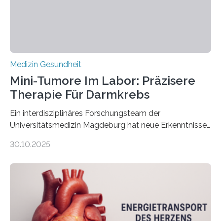
Medizin Gesundheit
Mini-Tumore Im Labor: Präzisere
Therapie Für Darmkrebs
Ein interdisziplinäres Forschungsteam der
Universitätsmedizin Magdeburg hat neue Erkenntnisse
gewonnen, wie Darmkrebs künftig individueller
30.10.2025
behandelt werden kann. In ihrer aktuellen Studie,
veröffentlicht in der Fachzeitschrift Molecular
Oncology, zeigen die Forschenden, dass Mini-Tumore
aus Gewebe von Patientinnen und Patienten –
sogenannte Organoide – genutzt werden können, um
vorab zu prüfen, welche Medikamente am besten
wirken. Dabei wurde ein Eiweiß identifiziert, das künftig