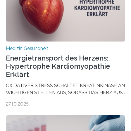
als Biomarker für die Wahl der passenden Therapie
dienen könnte. Darmkrebs zählt weltweit zu den
häufigsten Krebsarten und stellt…
Medizin Gesundheit
Energietransport des Herzens:
Hypertrophe Kardiomyopathie
Erklärt
OXIDATIVER STRESS SCHALTET KREATINKINASE AN
WICHTIGEN STELLEN AUS, SODASS DAS HERZ AUS
DEM ENERGIEGLEICHGEWICHT KOMMTForschende
27.10.2025
aus dem Deutschen Zentrum für Herzinsuffizienz
zeigen in einer internationalen, multizentrischen Studie
im Journal Circulation, warum der Energietransport bei
der Hypertrophen Kardiomyopathie (HCM) versagen