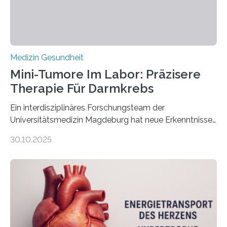
Medizin Gesundheit
Mini-Tumore Im Labor: Präzisere
Therapie Für Darmkrebs
Ein interdisziplinäres Forschungsteam der
Universitätsmedizin Magdeburg hat neue Erkenntnisse
gewonnen, wie Darmkrebs künftig individueller
30.10.2025
behandelt werden kann. In ihrer aktuellen Studie,
veröffentlicht in der Fachzeitschrift Molecular
Oncology, zeigen die Forschenden, dass Mini-Tumore
aus Gewebe von Patientinnen und Patienten –
sogenannte Organoide – genutzt werden können, um
vorab zu prüfen, welche Medikamente am besten
wirken. Dabei wurde ein Eiweiß identifiziert, das künftig