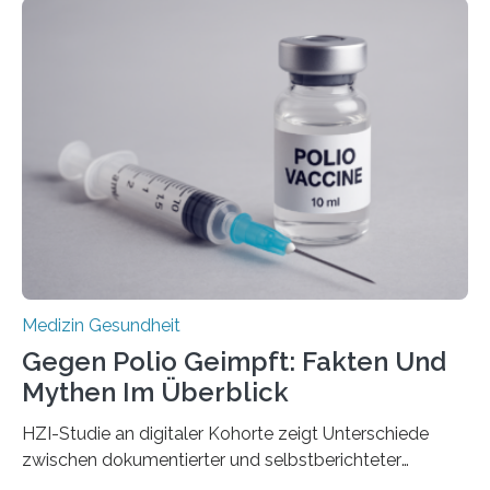
Langzeitfolgen der aggressiven Therapien leben.
Dringend benötigt werden zielgerichtete Therapien, die
nur Tumorschwachstellen angreifen und normales
Gewebe verschonen. Forschende um Daniel Merk vom
Hertie-Institut für klinische Hirnforschung am
Universitätsklinikum Tübingen haben eine solche
Schwachstelle im Erbgut einer Untergruppe des
Medulloblastoms gefunden. Die Wilhelm Sander-
Stiftung unterstützte das Projekt…
Medizin Gesundheit
Gegen Polio Geimpft: Fakten Und
Mythen Im Überblick
HZI-Studie an digitaler Kohorte zeigt Unterschiede
zwischen dokumentierter und selbstberichteter
Polioimpfquote Die Poliomyelitis, auch bekannt als