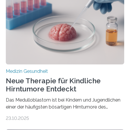
kann und wie sich durch eine Verringerung der
Herzbelastung und des oxidativen Stresses
Rhythmusstörungen reduzieren lassen. Würzburg. Die
hypertrophe Kardiomyopathie (HCM) ist die häufigste
erblich bedingte Herzerkrankung. Sie führt dazu, dass
sich die linke Herzkammer verdickt, der Herzmuskel zu
stark kontrahiert…
Medizin Gesundheit
Neue Therapie für Kindliche
Hirntumore Entdeckt
Das Medulloblastom ist bei Kindern und Jugendlichen
einer der häufigsten bösartigen Hirntumore des
Zentralen Nervensystems. Etwa 70 bis 80 Prozent der
23.10.2025
Betroffenen können mit heutigen Methoden geheilt
werden. Viele müssen jedoch mit schweren