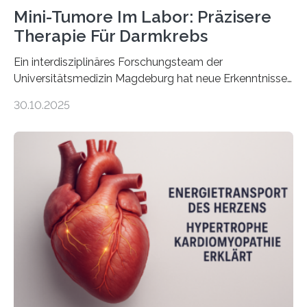
Mini-Tumore Im Labor: Präzisere
Therapie Für Darmkrebs
Ein interdisziplinäres Forschungsteam der
Universitätsmedizin Magdeburg hat neue Erkenntnisse
gewonnen, wie Darmkrebs künftig individueller
30.10.2025
behandelt werden kann. In ihrer aktuellen Studie,
veröffentlicht in der Fachzeitschrift Molecular
Oncology, zeigen die Forschenden, dass Mini-Tumore
aus Gewebe von Patientinnen und Patienten –
sogenannte Organoide – genutzt werden können, um
vorab zu prüfen, welche Medikamente am besten
wirken. Dabei wurde ein Eiweiß identifiziert, das künftig
als Biomarker für die Wahl der passenden Therapie
dienen könnte. Darmkrebs zählt weltweit zu den
häufigsten Krebsarten und stellt…