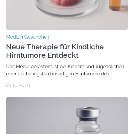
sich die linke Herzkammer verdickt, der Herzmuskel zu
stark kontrahiert…
Medizin Gesundheit
Neue Therapie für Kindliche
Hirntumore Entdeckt
Das Medulloblastom ist bei Kindern und Jugendlichen
einer der häufigsten bösartigen Hirntumore des
Zentralen Nervensystems. Etwa 70 bis 80 Prozent der
23.10.2025
Betroffenen können mit heutigen Methoden geheilt
werden. Viele müssen jedoch mit schweren
Langzeitfolgen der aggressiven Therapien leben.
Dringend benötigt werden zielgerichtete Therapien, die
nur Tumorschwachstellen angreifen und normales
Gewebe verschonen. Forschende um Daniel Merk vom
Hertie-Institut für klinische Hirnforschung am