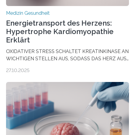
Medizin Gesundheit
Energietransport des Herzens:
Hypertrophe Kardiomyopathie
Erklärt
OXIDATIVER STRESS SCHALTET KREATINKINASE AN
WICHTIGEN STELLEN AUS, SODASS DAS HERZ AUS
DEM ENERGIEGLEICHGEWICHT KOMMTForschende
27.10.2025
aus dem Deutschen Zentrum für Herzinsuffizienz
zeigen in einer internationalen, multizentrischen Studie
im Journal Circulation, warum der Energietransport bei
der Hypertrophen Kardiomyopathie (HCM) versagen
kann und wie sich durch eine Verringerung der
Herzbelastung und des oxidativen Stresses
Rhythmusstörungen reduzieren lassen. Würzburg. Die
hypertrophe Kardiomyopathie (HCM) ist die häufigste
erblich bedingte Herzerkrankung. Sie führt dazu, dass