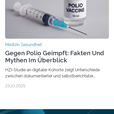
Universitätsklinikum Tübingen haben eine solche
Schwachstelle im Erbgut einer Untergruppe des
Medulloblastoms gefunden. Die Wilhelm Sander-
Stiftung unterstützte das Projekt…
Medizin Gesundheit
Gegen Polio Geimpft: Fakten Und
Mythen Im Überblick
HZI-Studie an digitaler Kohorte zeigt Unterschiede
zwischen dokumentierter und selbstberichteter
Polioimpfquote Die Poliomyelitis, auch bekannt als
23.10.2025
Kinderlähmung, ist eine ansteckende Krankheit, die
durch das Poliovirus verursacht wird. Durch die
Entwicklung wirksamer Impfstoffe konnte das
Poliovirus weit zurückgedrängt werden und war 2024
nur noch in zwei Ländern endemisch. Bis das Virus