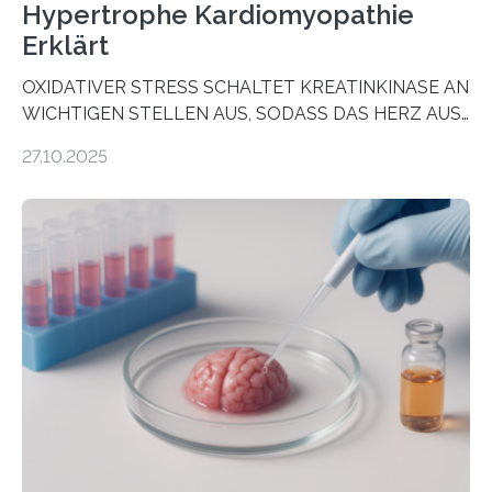
Hypertrophe Kardiomyopathie
Erklärt
OXIDATIVER STRESS SCHALTET KREATINKINASE AN
WICHTIGEN STELLEN AUS, SODASS DAS HERZ AUS
DEM ENERGIEGLEICHGEWICHT KOMMTForschende
27.10.2025
aus dem Deutschen Zentrum für Herzinsuffizienz
zeigen in einer internationalen, multizentrischen Studie
im Journal Circulation, warum der Energietransport bei
der Hypertrophen Kardiomyopathie (HCM) versagen
kann und wie sich durch eine Verringerung der
Herzbelastung und des oxidativen Stresses
Rhythmusstörungen reduzieren lassen. Würzburg. Die
hypertrophe Kardiomyopathie (HCM) ist die häufigste
erblich bedingte Herzerkrankung. Sie führt dazu, dass
sich die linke Herzkammer verdickt, der Herzmuskel zu
stark kontrahiert…