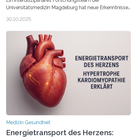
Ein interdisziplinäres Forschungsteam der
Universitätsmedizin Magdeburg hat neue Erkenntnisse
gewonnen, wie Darmkrebs künftig individueller
30.10.2025
behandelt werden kann. In ihrer aktuellen Studie,
veröffentlicht in der Fachzeitschrift Molecular
Oncology, zeigen die Forschenden, dass Mini-Tumore
aus Gewebe von Patientinnen und Patienten –
sogenannte Organoide – genutzt werden können, um
vorab zu prüfen, welche Medikamente am besten
wirken. Dabei wurde ein Eiweiß identifiziert, das künftig
als Biomarker für die Wahl der passenden Therapie
dienen könnte. Darmkrebs zählt weltweit zu den
häufigsten Krebsarten und stellt…
Medizin Gesundheit
Energietransport des Herzens: