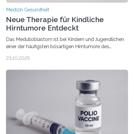
Medizin Gesundheit
Neue Therapie für Kindliche
Hirntumore Entdeckt
Das Medulloblastom ist bei Kindern und Jugendlichen
einer der häufigsten bösartigen Hirntumore des
Zentralen Nervensystems. Etwa 70 bis 80 Prozent der
23.10.2025
Betroffenen können mit heutigen Methoden geheilt
werden. Viele müssen jedoch mit schweren
Langzeitfolgen der aggressiven Therapien leben.
Dringend benötigt werden zielgerichtete Therapien, die
nur Tumorschwachstellen angreifen und normales
Gewebe verschonen. Forschende um Daniel Merk vom
Hertie-Institut für klinische Hirnforschung am
Universitätsklinikum Tübingen haben eine solche
Schwachstelle im Erbgut einer Untergruppe des
Medulloblastoms gefunden. Die Wilhelm Sander-
Stiftung unterstützte das Projekt…