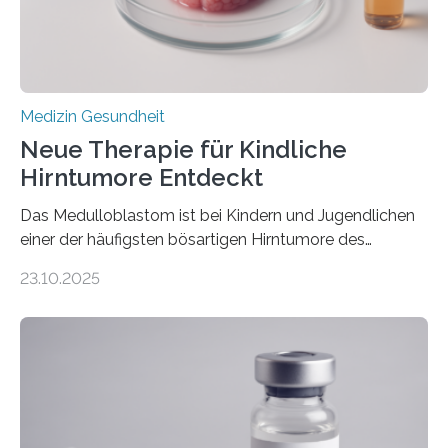
sich die linke Herzkammer verdickt, der Herzmuskel zu
stark kontrahiert…
Medizin Gesundheit
Neue Therapie für Kindliche
Hirntumore Entdeckt
Das Medulloblastom ist bei Kindern und Jugendlichen
einer der häufigsten bösartigen Hirntumore des
Zentralen Nervensystems. Etwa 70 bis 80 Prozent der
23.10.2025
Betroffenen können mit heutigen Methoden geheilt
werden. Viele müssen jedoch mit schweren
Langzeitfolgen der aggressiven Therapien leben.
Dringend benötigt werden zielgerichtete Therapien, die
nur Tumorschwachstellen angreifen und normales
Gewebe verschonen. Forschende um Daniel Merk vom
Hertie-Institut für klinische Hirnforschung am