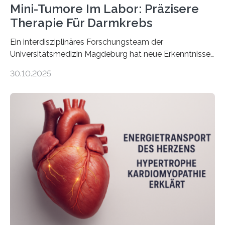
Mini-Tumore Im Labor: Präzisere
Therapie Für Darmkrebs
Ein interdisziplinäres Forschungsteam der
Universitätsmedizin Magdeburg hat neue Erkenntnisse
gewonnen, wie Darmkrebs künftig individueller
30.10.2025
behandelt werden kann. In ihrer aktuellen Studie,
veröffentlicht in der Fachzeitschrift Molecular
Oncology, zeigen die Forschenden, dass Mini-Tumore
aus Gewebe von Patientinnen und Patienten –
sogenannte Organoide – genutzt werden können, um
vorab zu prüfen, welche Medikamente am besten
wirken. Dabei wurde ein Eiweiß identifiziert, das künftig
als Biomarker für die Wahl der passenden Therapie
dienen könnte. Darmkrebs zählt weltweit zu den
häufigsten Krebsarten und stellt…