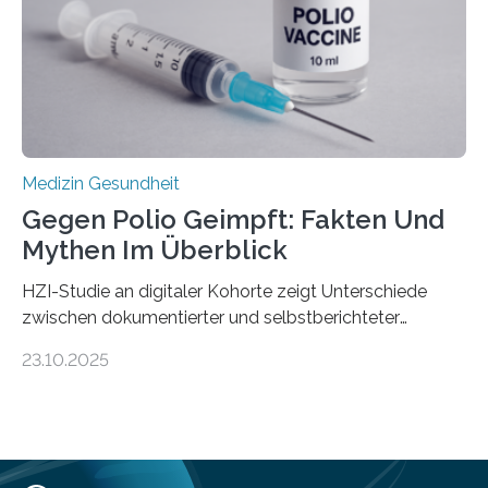
Universitätsklinikum Tübingen haben eine solche
Schwachstelle im Erbgut einer Untergruppe des
Medulloblastoms gefunden. Die Wilhelm Sander-
Stiftung unterstützte das Projekt…
Medizin Gesundheit
Gegen Polio Geimpft: Fakten Und
Mythen Im Überblick
HZI-Studie an digitaler Kohorte zeigt Unterschiede
zwischen dokumentierter und selbstberichteter
Polioimpfquote Die Poliomyelitis, auch bekannt als
23.10.2025
Kinderlähmung, ist eine ansteckende Krankheit, die
durch das Poliovirus verursacht wird. Durch die
Entwicklung wirksamer Impfstoffe konnte das
Poliovirus weit zurückgedrängt werden und war 2024
nur noch in zwei Ländern endemisch. Bis das Virus