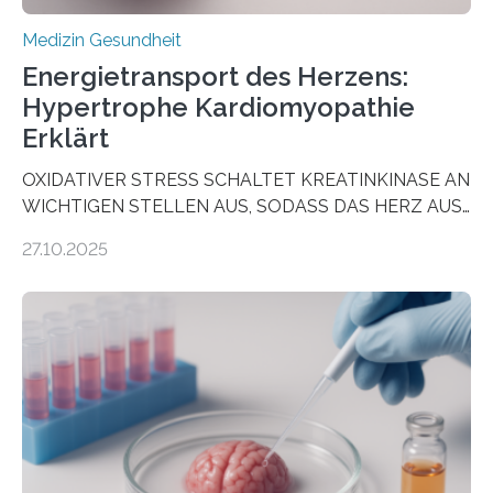
Medizin Gesundheit
Energietransport des Herzens:
Hypertrophe Kardiomyopathie
Erklärt
OXIDATIVER STRESS SCHALTET KREATINKINASE AN
WICHTIGEN STELLEN AUS, SODASS DAS HERZ AUS
DEM ENERGIEGLEICHGEWICHT KOMMTForschende
27.10.2025
aus dem Deutschen Zentrum für Herzinsuffizienz
zeigen in einer internationalen, multizentrischen Studie
im Journal Circulation, warum der Energietransport bei
der Hypertrophen Kardiomyopathie (HCM) versagen
kann und wie sich durch eine Verringerung der
Herzbelastung und des oxidativen Stresses
Rhythmusstörungen reduzieren lassen. Würzburg. Die
hypertrophe Kardiomyopathie (HCM) ist die häufigste
erblich bedingte Herzerkrankung. Sie führt dazu, dass