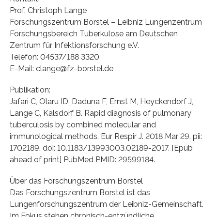
Prof. Christoph Lange
Forschungszentrum Borstel – Leibniz Lungenzentrum
Forschungsbereich Tuberkulose am Deutschen
Zentrum für Infektionsforschung e.V.
Telefon: 04537/188 3320
E-Mail: clange@fz-borstel.de
Publikation:
Jafari C, Olaru ID, Daduna F, Ernst M, Heyckendorf J,
Lange C, Kalsdorf B. Rapid diagnosis of pulmonary
tuberculosis by combined molecular and
immunological methods. Eur Respir J. 2018 Mar 29. pii:
1702189. doi: 10.1183/13993003.02189-2017. [Epub
ahead of print] PubMed PMID: 29599184.
Über das Forschungszentrum Borstel
Das Forschungszentrum Borstel ist das
Lungenforschungszentrum der Leibniz-Gemeinschaft.
Im Fokus stehen chronisch-entzündliche