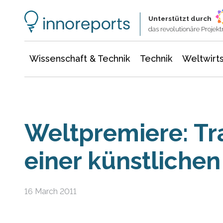
Wissenschaft & Technik
Informationstechnologie
Energie & Elektrotechnik
Unterstützt durch
das revolutionäre Proje
Wissenschaft & Technik
Technik
Weltwirts
Weltpremiere: Tr
einer künstliche
16 March 2011