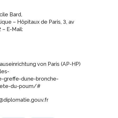
ile Bard,
que – Hôpitaux de Paris, 3, av
 – E-Mail:
auseinrichtung von Paris (AP-HP)
les-
le-greffe-dune-bronche-
mplete-du-poum/#
on@diplomatie.gouv.fr