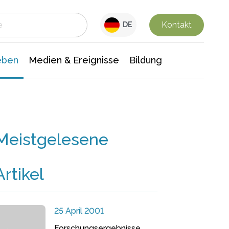
 Leben
Medien & Ereignisse
Interdisziplinäre Forschung
Veranstaltungsnachrichten
n Chemie
Gesellschaftswissenschaften
Kontakt
DE
eben
Medien & Ereignisse
Bildung
Meistgelesene
Artikel
25 April 2001
Forschungsergebnisse