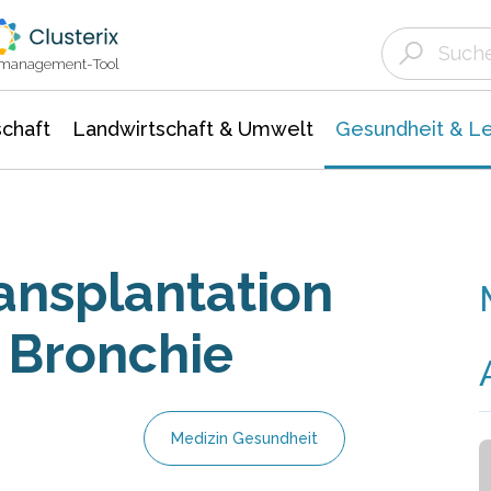
Landwirtschaft & Umwelt
Gesundheit &
Agrar- Forstwissenschaften
Biowissenschafte
Unternehmensmeldungen
Ökologie Umwelt- Naturschutz
ktmanagement-Tool
chaft
Landwirtschaft & Umwelt
Gesundheit & L
ansplantation
n Bronchie
Medizin Gesundheit