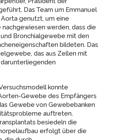
rpentier, Präsident der
hgeführt. Das Team um Emmanuel
 Aorta genutzt, um eine
te nachgewiesen werden, dass die
n und Bronchialgewebe mit den
lächeneigenschaften bildeten. Das
elgewebe, das aus Zellen mit
r darunterliegenden
 Versuchsmodell konnte
s Aorten-Gewebe des Empfängers
ch das Gewebe von Gewebebanken
itätsprobleme auftreten.
ansplantats besiedeln die
norpelaufbau erfolgt über die
, die durch