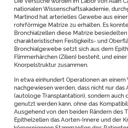
Die Versuche wurden im Labor von Alain Ca
nationalen Wissenschaftsakademie, durc
Martinod hat arterielles Gewebe aus einer
rohrförmige Matrize zu erhalten. Es konn
Bronchialzellen diese Matrize besiedelte
charakteristischen Festigkeits- und Oberf
Bronchialgewebe setzt sich aus dem Epith
Flimmerhärchen (Zilien) besteht, und eine
Knorpelstruktur zusammen.
In etwa einhundert Operationen an einem
nachgewiesen werden, dass nicht nur da
(autologe Transplantation), sondern au
genutzt werden kann, ohne das Kompatibil
Ausgehend von den beiden Rändern des Tr
Epithelzellen das Aorten-Innere und der K
körpereigenen Stammzellen des Patienten