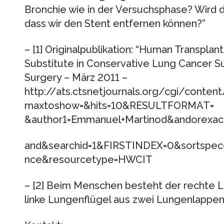
Bronchie wie in der Versuchsphase? Wird d
dass wir den Stent entfernen können?”
– [1] Originalpublikation: “Human Transplant
Substitute in Conservative Lung Cancer Su
Surgery – März 2011 –
http://ats.ctsnetjournals.org/cgi/conte
maxtoshow=&hits=10&RESULTFORMAT=
&author1=Emmanuel+Martinod&andorexactf
and&searchid=1&FIRSTINDEX=0&sortspec
nce&resourcetype=HWCIT
– [2] Beim Menschen besteht der rechte L
linke Lungenflügel aus zwei Lungenlappen