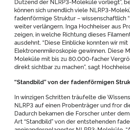
Dutzend der NLRP3-Moleküle vorliegt”, be
können sich unendlich viele NLRP3-Molekü
fadenförmige Struktur – wissenschaftlich 
weiter verlängern. Inga Hochheiser aus P
zeigen, in welche Richtung dieses Filamen
ausdehnt. “Diese Einblicke konnten wir mit 
Elektronenmikroskopie gewinnen. Diese Me
Moleküle mit bis zu 80.000-facher Vergr
direkt sichtbar zu machen”, sagt Hochheise
“Standbild” von der fadenförmigen Stru
In winzigen Schritten träufelte die Wissens
NLRP3 auf einen Probenträger und fror die
Dadurch bekamen die Forscher unter dem
Art “Standbild” von der entstehenden fad
aneinandergelagerter NLRP3-Moleküle. “Aus