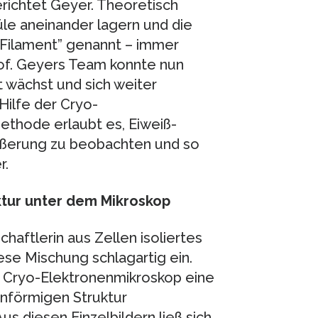
richtet Geyer. Theoretisch
le aneinander lagern und die
“Filament” genannt – immer
rof. Geyers Team konnte nun
t wächst und sich weiter
Hilfe der Cryo-
thode erlaubt es, Eiweiß-
ößerung zu beobachten und so
r.
ktur unter dem Mikroskop
chaftlerin aus Zellen isoliertes
se Mischung schlagartig ein.
 Cryo-Elektronenmikroskop eine
enförmigen Struktur
 diesen Einzelbildern ließ sich