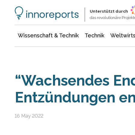
Wissenschaft & Technik
Informationstechnologie
Energie & Elektrotechnik
Unterstützt durch
das revolutionäre Proje
Wissenschaft & Technik
Technik
Weltwirts
“Wachsendes End
Entzündungen en
16 May 2022