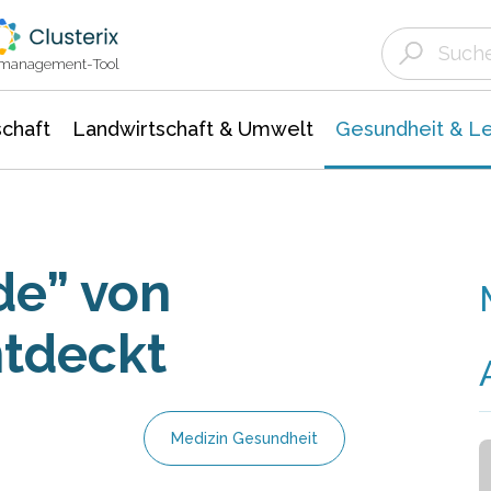
Landwirtschaft & Umwelt
Gesundheit &
Agrar- Forstwissenschaften
Biowissenschafte
Unternehmensmeldungen
Ökologie Umwelt- Naturschutz
ktmanagement-Tool
chaft
Landwirtschaft & Umwelt
Gesundheit & L
e” von
tdeckt
Medizin Gesundheit