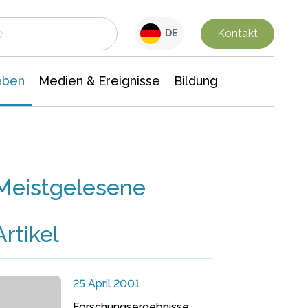
 Leben
Medien & Ereignisse
Interdisziplinäre Forschung
Veranstaltungsnachrichten
n Chemie
Gesellschaftswissenschaften
Kontakt
DE
eben
Medien & Ereignisse
Bildung
Meistgelesene
Artikel
25 April 2001
Forschungsergebnisse