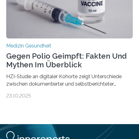
Schwachstelle im Erbgut einer Untergruppe des
Medulloblastoms gefunden. Die Wilhelm Sander-
Stiftung unterstützte das Projekt…
Medizin Gesundheit
Gegen Polio Geimpft: Fakten Und
Mythen Im Überblick
HZI-Studie an digitaler Kohorte zeigt Unterschiede
zwischen dokumentierter und selbstberichteter
Polioimpfquote Die Poliomyelitis, auch bekannt als
23.10.2025
Kinderlähmung, ist eine ansteckende Krankheit, die
durch das Poliovirus verursacht wird. Durch die
Entwicklung wirksamer Impfstoffe konnte das
Poliovirus weit zurückgedrängt werden und war 2024
nur noch in zwei Ländern endemisch. Bis das Virus
weltweit ausgerottet ist, ist aber auch in Deutschland