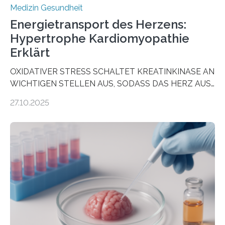
Medizin Gesundheit
Energietransport des Herzens:
Hypertrophe Kardiomyopathie
Erklärt
OXIDATIVER STRESS SCHALTET KREATINKINASE AN
WICHTIGEN STELLEN AUS, SODASS DAS HERZ AUS
DEM ENERGIEGLEICHGEWICHT KOMMTForschende
27.10.2025
aus dem Deutschen Zentrum für Herzinsuffizienz
zeigen in einer internationalen, multizentrischen Studie
im Journal Circulation, warum der Energietransport bei
der Hypertrophen Kardiomyopathie (HCM) versagen
kann und wie sich durch eine Verringerung der
Herzbelastung und des oxidativen Stresses
Rhythmusstörungen reduzieren lassen. Würzburg. Die
hypertrophe Kardiomyopathie (HCM) ist die häufigste
erblich bedingte Herzerkrankung. Sie führt dazu, dass
sich die linke Herzkammer verdickt, der Herzmuskel zu