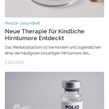
stark kontrahiert…
Medizin Gesundheit
Neue Therapie für Kindliche
Hirntumore Entdeckt
Das Medulloblastom ist bei Kindern und Jugendlichen
einer der häufigsten bösartigen Hirntumore des
Zentralen Nervensystems. Etwa 70 bis 80 Prozent der
23.10.2025
Betroffenen können mit heutigen Methoden geheilt
werden. Viele müssen jedoch mit schweren
Langzeitfolgen der aggressiven Therapien leben.
Dringend benötigt werden zielgerichtete Therapien, die
nur Tumorschwachstellen angreifen und normales
Gewebe verschonen. Forschende um Daniel Merk vom
Hertie-Institut für klinische Hirnforschung am
Universitätsklinikum Tübingen haben eine solche