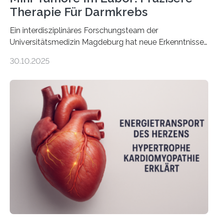
Therapie Für Darmkrebs
Ein interdisziplinäres Forschungsteam der
Universitätsmedizin Magdeburg hat neue Erkenntnisse
gewonnen, wie Darmkrebs künftig individueller
30.10.2025
behandelt werden kann. In ihrer aktuellen Studie,
veröffentlicht in der Fachzeitschrift Molecular
Oncology, zeigen die Forschenden, dass Mini-Tumore
aus Gewebe von Patientinnen und Patienten –
sogenannte Organoide – genutzt werden können, um
vorab zu prüfen, welche Medikamente am besten
wirken. Dabei wurde ein Eiweiß identifiziert, das künftig
als Biomarker für die Wahl der passenden Therapie
dienen könnte. Darmkrebs zählt weltweit zu den
häufigsten Krebsarten und stellt…