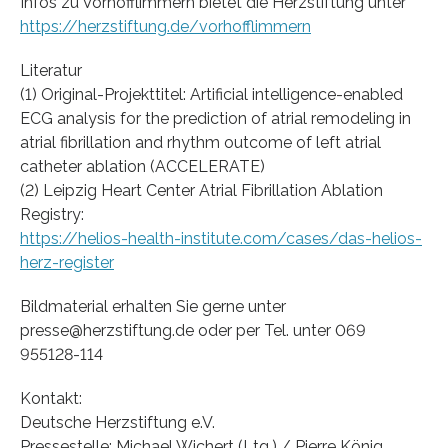
Infos zu Vorhofflimmern bietet die Herzstiftung unter
https://herzstiftung.de/vorhofflimmern
Literatur
(1) Original-Projekttitel: Artificial intelligence-enabled
ECG analysis for the prediction of atrial remodeling in
atrial fibrillation and rhythm outcome of left atrial
catheter ablation (ACCELERATE)
(2) Leipzig Heart Center Atrial Fibrillation Ablation
Registry:
https://helios-health-institute.com/cases/das-helios-
herz-register
Bildmaterial erhalten Sie gerne unter
presse@herzstiftung.de oder per Tel. unter 069
955128-114
Kontakt:
Deutsche Herzstiftung e.V.
Pressestelle: Michael Wichert (Ltg.) / Pierre König