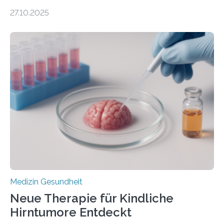
DEM ENERGIEGLEICHGEWICHT KOMMTForschende
27.10.2025
aus dem Deutschen Zentrum für Herzinsuffizienz
zeigen in einer internationalen, multizentrischen Studie
im Journal Circulation, warum der Energietransport bei
der Hypertrophen Kardiomyopathie (HCM) versagen
kann und wie sich durch eine Verringerung der
Herzbelastung und des oxidativen Stresses
Rhythmusstörungen reduzieren lassen. Würzburg. Die
hypertrophe Kardiomyopathie (HCM) ist die häufigste
erblich bedingte Herzerkrankung. Sie führt dazu, dass
sich die linke Herzkammer verdickt, der Herzmuskel zu
stark kontrahiert…
Medizin Gesundheit
Neue Therapie für Kindliche
Hirntumore Entdeckt