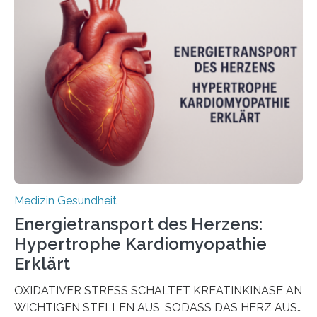
Oncology, zeigen die Forschenden, dass Mini-Tumore
aus Gewebe von Patientinnen und Patienten –
sogenannte Organoide – genutzt werden können, um
vorab zu prüfen, welche Medikamente am besten
wirken. Dabei wurde ein Eiweiß identifiziert, das künftig
als Biomarker für die Wahl der passenden Therapie
dienen könnte. Darmkrebs zählt weltweit zu den
häufigsten Krebsarten und stellt…
Medizin Gesundheit
Energietransport des Herzens:
Hypertrophe Kardiomyopathie
Erklärt
OXIDATIVER STRESS SCHALTET KREATINKINASE AN
WICHTIGEN STELLEN AUS, SODASS DAS HERZ AUS