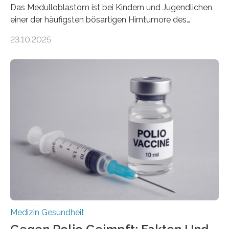
Das Medulloblastom ist bei Kindern und Jugendlichen
einer der häufigsten bösartigen Hirntumore des
Zentralen Nervensystems. Etwa 70 bis 80 Prozent der
23.10.2025
Betroffenen können mit heutigen Methoden geheilt
werden. Viele müssen jedoch mit schweren
Langzeitfolgen der aggressiven Therapien leben.
Dringend benötigt werden zielgerichtete Therapien, die
nur Tumorschwachstellen angreifen und normales
Gewebe verschonen. Forschende um Daniel Merk vom
Hertie-Institut für klinische Hirnforschung am
Universitätsklinikum Tübingen haben eine solche
Schwachstelle im Erbgut einer Untergruppe des
Medulloblastoms gefunden. Die Wilhelm Sander-
Stiftung unterstützte das Projekt…
Medizin Gesundheit