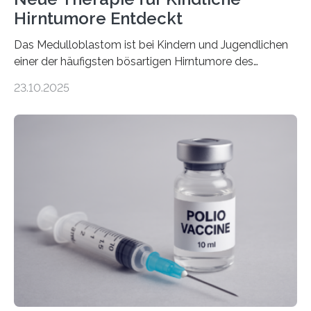
Hirntumore Entdeckt
Das Medulloblastom ist bei Kindern und Jugendlichen
einer der häufigsten bösartigen Hirntumore des
Zentralen Nervensystems. Etwa 70 bis 80 Prozent der
23.10.2025
Betroffenen können mit heutigen Methoden geheilt
werden. Viele müssen jedoch mit schweren
Langzeitfolgen der aggressiven Therapien leben.
Dringend benötigt werden zielgerichtete Therapien, die
nur Tumorschwachstellen angreifen und normales
Gewebe verschonen. Forschende um Daniel Merk vom
Hertie-Institut für klinische Hirnforschung am
Universitätsklinikum Tübingen haben eine solche
Schwachstelle im Erbgut einer Untergruppe des
Medulloblastoms gefunden. Die Wilhelm Sander-
Stiftung unterstützte das Projekt…