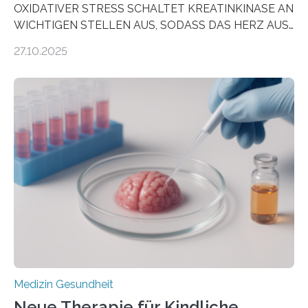
OXIDATIVER STRESS SCHALTET KREATINKINASE AN
WICHTIGEN STELLEN AUS, SODASS DAS HERZ AUS
DEM ENERGIEGLEICHGEWICHT KOMMTForschende
27.10.2025
aus dem Deutschen Zentrum für Herzinsuffizienz
zeigen in einer internationalen, multizentrischen Studie
im Journal Circulation, warum der Energietransport bei
der Hypertrophen Kardiomyopathie (HCM) versagen
kann und wie sich durch eine Verringerung der
Herzbelastung und des oxidativen Stresses
Rhythmusstörungen reduzieren lassen. Würzburg. Die
hypertrophe Kardiomyopathie (HCM) ist die häufigste
erblich bedingte Herzerkrankung. Sie führt dazu, dass
sich die linke Herzkammer verdickt, der Herzmuskel zu
stark kontrahiert…
Medizin Gesundheit
Neue Therapie für Kindliche