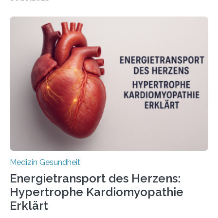
behandelt werden kann. In ihrer aktuellen Studie,
veröffentlicht in der Fachzeitschrift Molecular
Oncology, zeigen die Forschenden, dass Mini-Tumore
aus Gewebe von Patientinnen und Patienten –
sogenannte Organoide – genutzt werden können, um
vorab zu prüfen, welche Medikamente am besten
wirken. Dabei wurde ein Eiweiß identifiziert, das künftig
als Biomarker für die Wahl der passenden Therapie
dienen könnte. Darmkrebs zählt weltweit zu den
häufigsten Krebsarten und stellt…
Medizin Gesundheit
Energietransport des Herzens:
Hypertrophe Kardiomyopathie
Erklärt