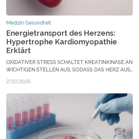
Medizin Gesundheit
Energietransport des Herzens:
Hypertrophe Kardiomyopathie
Erklärt
OXIDATIVER STRESS SCHALTET KREATINKINASE AN
WICHTIGEN STELLEN AUS, SODASS DAS HERZ AUS
DEM ENERGIEGLEICHGEWICHT KOMMTForschende
27.10.2025
aus dem Deutschen Zentrum für Herzinsuffizienz
zeigen in einer internationalen, multizentrischen Studie
im Journal Circulation, warum der Energietransport bei
der Hypertrophen Kardiomyopathie (HCM) versagen
kann und wie sich durch eine Verringerung der
Herzbelastung und des oxidativen Stresses
Rhythmusstörungen reduzieren lassen. Würzburg. Die
hypertrophe Kardiomyopathie (HCM) ist die häufigste