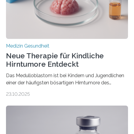
erblich bedingte Herzerkrankung. Sie führt dazu, dass
sich die linke Herzkammer verdickt, der Herzmuskel zu
stark kontrahiert…
Medizin Gesundheit
Neue Therapie für Kindliche
Hirntumore Entdeckt
Das Medulloblastom ist bei Kindern und Jugendlichen
einer der häufigsten bösartigen Hirntumore des
Zentralen Nervensystems. Etwa 70 bis 80 Prozent der
23.10.2025
Betroffenen können mit heutigen Methoden geheilt
werden. Viele müssen jedoch mit schweren
Langzeitfolgen der aggressiven Therapien leben.
Dringend benötigt werden zielgerichtete Therapien, die
nur Tumorschwachstellen angreifen und normales
Gewebe verschonen. Forschende um Daniel Merk vom