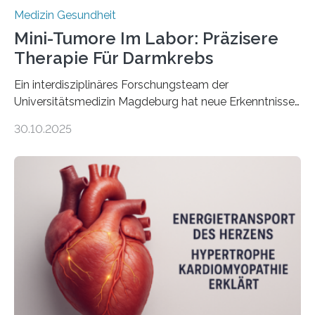
Medizin Gesundheit
Mini-Tumore Im Labor: Präzisere
Therapie Für Darmkrebs
Ein interdisziplinäres Forschungsteam der
Universitätsmedizin Magdeburg hat neue Erkenntnisse
gewonnen, wie Darmkrebs künftig individueller
30.10.2025
behandelt werden kann. In ihrer aktuellen Studie,
veröffentlicht in der Fachzeitschrift Molecular
Oncology, zeigen die Forschenden, dass Mini-Tumore
aus Gewebe von Patientinnen und Patienten –
sogenannte Organoide – genutzt werden können, um
vorab zu prüfen, welche Medikamente am besten
wirken. Dabei wurde ein Eiweiß identifiziert, das künftig
als Biomarker für die Wahl der passenden Therapie
dienen könnte. Darmkrebs zählt weltweit zu den
häufigsten Krebsarten und stellt…