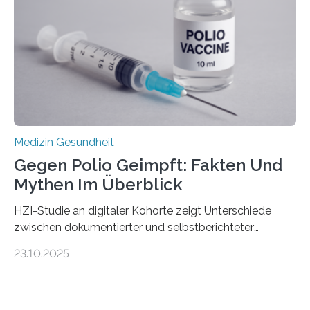
Hertie-Institut für klinische Hirnforschung am
Universitätsklinikum Tübingen haben eine solche
Schwachstelle im Erbgut einer Untergruppe des
Medulloblastoms gefunden. Die Wilhelm Sander-
Stiftung unterstützte das Projekt…
Medizin Gesundheit
Gegen Polio Geimpft: Fakten Und
Mythen Im Überblick
HZI-Studie an digitaler Kohorte zeigt Unterschiede
zwischen dokumentierter und selbstberichteter
Polioimpfquote Die Poliomyelitis, auch bekannt als
23.10.2025
Kinderlähmung, ist eine ansteckende Krankheit, die
durch das Poliovirus verursacht wird. Durch die
Entwicklung wirksamer Impfstoffe konnte das