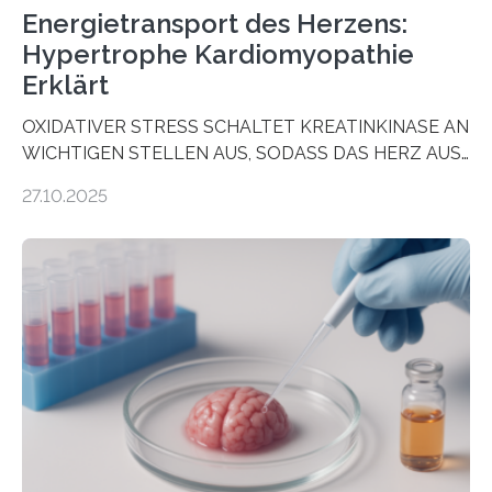
Energietransport des Herzens:
Hypertrophe Kardiomyopathie
Erklärt
OXIDATIVER STRESS SCHALTET KREATINKINASE AN
WICHTIGEN STELLEN AUS, SODASS DAS HERZ AUS
DEM ENERGIEGLEICHGEWICHT KOMMTForschende
27.10.2025
aus dem Deutschen Zentrum für Herzinsuffizienz
zeigen in einer internationalen, multizentrischen Studie
im Journal Circulation, warum der Energietransport bei
der Hypertrophen Kardiomyopathie (HCM) versagen
kann und wie sich durch eine Verringerung der
Herzbelastung und des oxidativen Stresses
Rhythmusstörungen reduzieren lassen. Würzburg. Die
hypertrophe Kardiomyopathie (HCM) ist die häufigste
erblich bedingte Herzerkrankung. Sie führt dazu, dass
sich die linke Herzkammer verdickt, der Herzmuskel zu
stark kontrahiert…