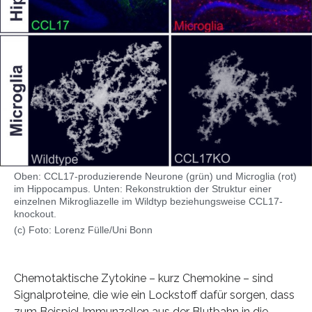
Oben: CCL17-produzierende Neurone (grün) und Microglia (rot)
im Hippocampus. Unten: Rekonstruktion der Struktur einer
einzelnen Mikrogliazelle im Wildtyp beziehungsweise CCL17-
knockout.
(c) Foto: Lorenz Fülle/Uni Bonn
Chemotaktische Zytokine – kurz Chemokine – sind
Signalproteine, die wie ein Lockstoff dafür sorgen, dass
zum Beispiel Immunzellen aus der Blutbahn in die