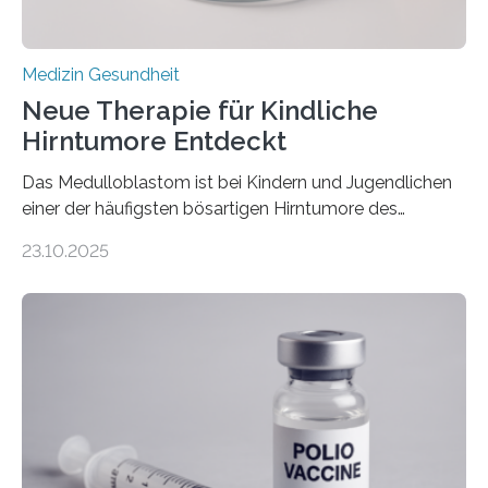
Medizin Gesundheit
Neue Therapie für Kindliche
Hirntumore Entdeckt
Das Medulloblastom ist bei Kindern und Jugendlichen
einer der häufigsten bösartigen Hirntumore des
Zentralen Nervensystems. Etwa 70 bis 80 Prozent der
23.10.2025
Betroffenen können mit heutigen Methoden geheilt
werden. Viele müssen jedoch mit schweren
Langzeitfolgen der aggressiven Therapien leben.
Dringend benötigt werden zielgerichtete Therapien, die
nur Tumorschwachstellen angreifen und normales
Gewebe verschonen. Forschende um Daniel Merk vom
Hertie-Institut für klinische Hirnforschung am
Universitätsklinikum Tübingen haben eine solche
Schwachstelle im Erbgut einer Untergruppe des