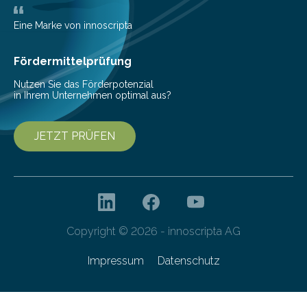
eingeschleppt werden könnte. Epidemiolog:innen des
Helmholtz-Zentrums für Infektionsforschung (HZI)
Eine Marke von innoscripta
haben nun gezeigt, dass viele…
Fördermittelprüfung
Nutzen Sie das Förderpotenzial
in Ihrem Unternehmen optimal aus?
JETZT PRÜFEN
Copyright © 2026 - innoscripta AG
Impressum
Datenschutz