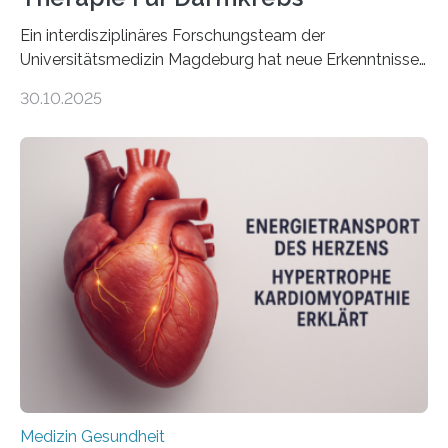
Ein interdisziplinäres Forschungsteam der
Universitätsmedizin Magdeburg hat neue Erkenntnisse
gewonnen, wie Darmkrebs künftig individueller
30.10.2025
behandelt werden kann. In ihrer aktuellen Studie,
veröffentlicht in der Fachzeitschrift Molecular
Oncology, zeigen die Forschenden, dass Mini-Tumore
aus Gewebe von Patientinnen und Patienten –
sogenannte Organoide – genutzt werden können, um
vorab zu prüfen, welche Medikamente am besten
wirken. Dabei wurde ein Eiweiß identifiziert, das künftig
als Biomarker für die Wahl der passenden Therapie
dienen könnte. Darmkrebs zählt weltweit zu den
häufigsten Krebsarten und stellt…
Medizin Gesundheit