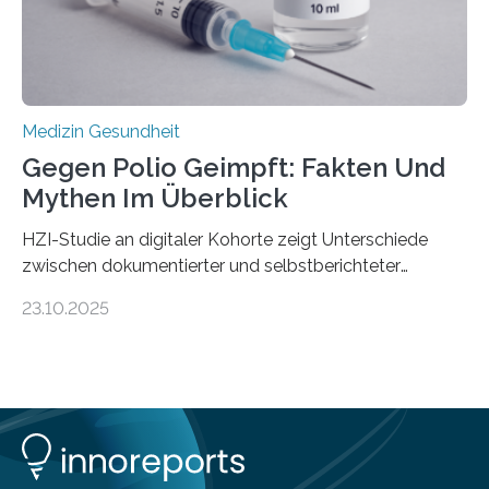
Medulloblastoms gefunden. Die Wilhelm Sander-
Stiftung unterstützte das Projekt…
Medizin Gesundheit
Gegen Polio Geimpft: Fakten Und
Mythen Im Überblick
HZI-Studie an digitaler Kohorte zeigt Unterschiede
zwischen dokumentierter und selbstberichteter
Polioimpfquote Die Poliomyelitis, auch bekannt als
23.10.2025
Kinderlähmung, ist eine ansteckende Krankheit, die
durch das Poliovirus verursacht wird. Durch die
Entwicklung wirksamer Impfstoffe konnte das
Poliovirus weit zurückgedrängt werden und war 2024
nur noch in zwei Ländern endemisch. Bis das Virus
weltweit ausgerottet ist, ist aber auch in Deutschland
ein Impfschutz wichtig, da das Virus jederzeit wieder