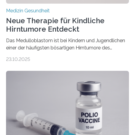
Medizin Gesundheit
Neue Therapie für Kindliche
Hirntumore Entdeckt
Das Medulloblastom ist bei Kindern und Jugendlichen
einer der häufigsten bösartigen Hirntumore des
Zentralen Nervensystems. Etwa 70 bis 80 Prozent der
23.10.2025
Betroffenen können mit heutigen Methoden geheilt
werden. Viele müssen jedoch mit schweren
Langzeitfolgen der aggressiven Therapien leben.
Dringend benötigt werden zielgerichtete Therapien, die
nur Tumorschwachstellen angreifen und normales
Gewebe verschonen. Forschende um Daniel Merk vom
Hertie-Institut für klinische Hirnforschung am
Universitätsklinikum Tübingen haben eine solche
Schwachstelle im Erbgut einer Untergruppe des
Medulloblastoms gefunden. Die Wilhelm Sander-
Stiftung unterstützte das Projekt…