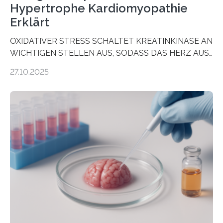
Hypertrophe Kardiomyopathie
Erklärt
OXIDATIVER STRESS SCHALTET KREATINKINASE AN
WICHTIGEN STELLEN AUS, SODASS DAS HERZ AUS
DEM ENERGIEGLEICHGEWICHT KOMMTForschende
27.10.2025
aus dem Deutschen Zentrum für Herzinsuffizienz
zeigen in einer internationalen, multizentrischen Studie
im Journal Circulation, warum der Energietransport bei
der Hypertrophen Kardiomyopathie (HCM) versagen
kann und wie sich durch eine Verringerung der
Herzbelastung und des oxidativen Stresses
Rhythmusstörungen reduzieren lassen. Würzburg. Die
hypertrophe Kardiomyopathie (HCM) ist die häufigste
erblich bedingte Herzerkrankung. Sie führt dazu, dass
sich die linke Herzkammer verdickt, der Herzmuskel zu
stark kontrahiert…