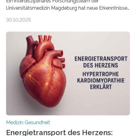
Ein interdisziplinäres Forschungsteam der
Universitätsmedizin Magdeburg hat neue Erkenntnisse
gewonnen, wie Darmkrebs künftig individueller
30.10.2025
behandelt werden kann. In ihrer aktuellen Studie,
veröffentlicht in der Fachzeitschrift Molecular
Oncology, zeigen die Forschenden, dass Mini-Tumore
aus Gewebe von Patientinnen und Patienten –
sogenannte Organoide – genutzt werden können, um
vorab zu prüfen, welche Medikamente am besten
wirken. Dabei wurde ein Eiweiß identifiziert, das künftig
als Biomarker für die Wahl der passenden Therapie
dienen könnte. Darmkrebs zählt weltweit zu den
häufigsten Krebsarten und stellt…
Medizin Gesundheit
Energietransport des Herzens: