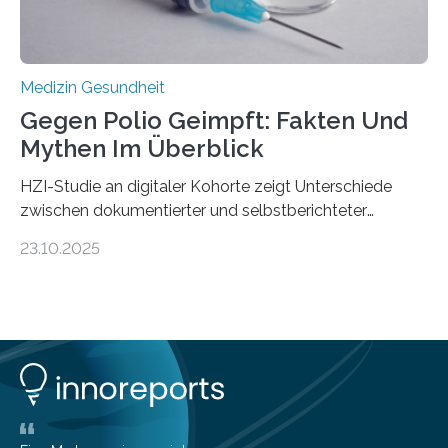
Medizin Gesundheit
Gegen Polio Geimpft: Fakten Und
Mythen Im Überblick
HZI-Studie an digitaler Kohorte zeigt Unterschiede
zwischen dokumentierter und selbstberichteter
Polioimpfquote Die Poliomyelitis, auch bekannt als
23.10.2025
Kinderlähmung, ist eine ansteckende Krankheit, die
durch das Poliovirus verursacht wird. Durch die
Entwicklung wirksamer Impfstoffe konnte das
Poliovirus weit zurückgedrängt werden und war 2024
nur noch in zwei Ländern endemisch. Bis das Virus
weltweit ausgerottet ist, ist aber auch in Deutschland
ein Impfschutz wichtig, da das Virus jederzeit wieder
eingeschleppt werden könnte. Epidemiolog:innen des