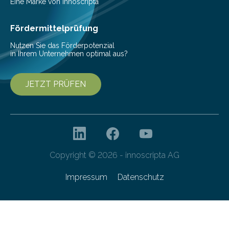
Helmholtz-Zentrums für Infektionsforschung (HZI)
Eine Marke von innoscripta
haben nun gezeigt, dass viele…
Fördermittelprüfung
Nutzen Sie das Förderpotenzial
in Ihrem Unternehmen optimal aus?
JETZT PRÜFEN
Copyright © 2026 - innoscripta AG
Impressum
Datenschutz