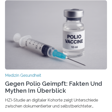
Langzeitfolgen der aggressiven Therapien leben.
Dringend benötigt werden zielgerichtete Therapien, die
nur Tumorschwachstellen angreifen und normales
Gewebe verschonen. Forschende um Daniel Merk vom
Hertie-Institut für klinische Hirnforschung am
Universitätsklinikum Tübingen haben eine solche
Schwachstelle im Erbgut einer Untergruppe des
Medulloblastoms gefunden. Die Wilhelm Sander-
Stiftung unterstützte das Projekt…
Medizin Gesundheit
Gegen Polio Geimpft: Fakten Und
Mythen Im Überblick
HZI-Studie an digitaler Kohorte zeigt Unterschiede
zwischen dokumentierter und selbstberichteter