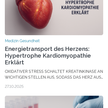
als Biomarker für die Wahl der passenden Therapie
dienen könnte. Darmkrebs zählt weltweit zu den
häufigsten Krebsarten und stellt…
Medizin Gesundheit
Energietransport des Herzens:
Hypertrophe Kardiomyopathie
Erklärt
OXIDATIVER STRESS SCHALTET KREATINKINASE AN
WICHTIGEN STELLEN AUS, SODASS DAS HERZ AUS
DEM ENERGIEGLEICHGEWICHT KOMMTForschende
27.10.2025
aus dem Deutschen Zentrum für Herzinsuffizienz
zeigen in einer internationalen, multizentrischen Studie
im Journal Circulation, warum der Energietransport bei
der Hypertrophen Kardiomyopathie (HCM) versagen