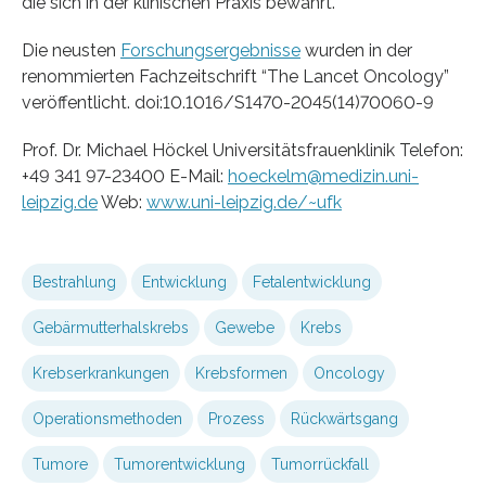
die sich in der klinischen Praxis bewährt.
Die neusten
Forschungsergebnisse
wurden in der
renommierten Fachzeitschrift “The Lancet Oncology”
veröffentlicht. doi:10.1016/S1470-2045(14)70060-9
Prof. Dr. Michael Höckel Universitätsfrauenklinik Telefon:
+49 341 97-23400 E-Mail:
hoeckelm@medizin.uni-
leipzig.de
Web:
www.uni-leipzig.de/~ufk
Bestrahlung
Entwicklung
Fetalentwicklung
Gebärmutterhalskrebs
Gewebe
Krebs
Krebserkrankungen
Krebsformen
Oncology
Operationsmethoden
Prozess
Rückwärtsgang
Tumore
Tumorentwicklung
Tumorrückfall