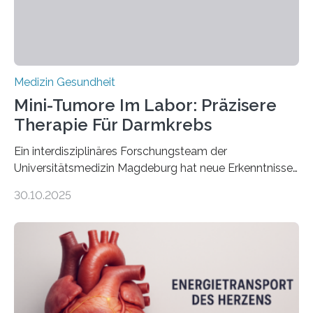
Medizin Gesundheit
Mini-Tumore Im Labor: Präzisere
Therapie Für Darmkrebs
Ein interdisziplinäres Forschungsteam der
Universitätsmedizin Magdeburg hat neue Erkenntnisse
gewonnen, wie Darmkrebs künftig individueller
30.10.2025
behandelt werden kann. In ihrer aktuellen Studie,
veröffentlicht in der Fachzeitschrift Molecular
Oncology, zeigen die Forschenden, dass Mini-Tumore
aus Gewebe von Patientinnen und Patienten –
sogenannte Organoide – genutzt werden können, um
vorab zu prüfen, welche Medikamente am besten
wirken. Dabei wurde ein Eiweiß identifiziert, das künftig