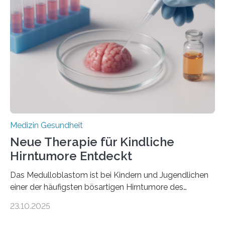
kann und wie sich durch eine Verringerung der
Herzbelastung und des oxidativen Stresses
Rhythmusstörungen reduzieren lassen. Würzburg. Die
hypertrophe Kardiomyopathie (HCM) ist die häufigste
erblich bedingte Herzerkrankung. Sie führt dazu, dass
sich die linke Herzkammer verdickt, der Herzmuskel zu
stark kontrahiert…
Medizin Gesundheit
Neue Therapie für Kindliche
Hirntumore Entdeckt
Das Medulloblastom ist bei Kindern und Jugendlichen
einer der häufigsten bösartigen Hirntumore des
Zentralen Nervensystems. Etwa 70 bis 80 Prozent der
23.10.2025
Betroffenen können mit heutigen Methoden geheilt
werden. Viele müssen jedoch mit schweren