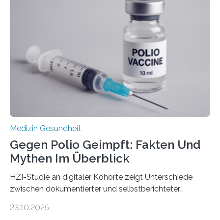
Dringend benötigt werden zielgerichtete Therapien, die
nur Tumorschwachstellen angreifen und normales
Gewebe verschonen. Forschende um Daniel Merk vom
Hertie-Institut für klinische Hirnforschung am
Universitätsklinikum Tübingen haben eine solche
Schwachstelle im Erbgut einer Untergruppe des
Medulloblastoms gefunden. Die Wilhelm Sander-
Stiftung unterstützte das Projekt…
Medizin Gesundheit
Gegen Polio Geimpft: Fakten Und
Mythen Im Überblick
HZI-Studie an digitaler Kohorte zeigt Unterschiede
zwischen dokumentierter und selbstberichteter
Polioimpfquote Die Poliomyelitis, auch bekannt als
23.10.2025
Kinderlähmung, ist eine ansteckende Krankheit, die