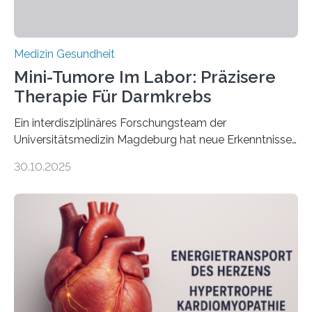
Medizin Gesundheit
Mini-Tumore Im Labor: Präzisere
Therapie Für Darmkrebs
Ein interdisziplinäres Forschungsteam der
Universitätsmedizin Magdeburg hat neue Erkenntnisse
gewonnen, wie Darmkrebs künftig individueller
30.10.2025
behandelt werden kann. In ihrer aktuellen Studie,
veröffentlicht in der Fachzeitschrift Molecular
Oncology, zeigen die Forschenden, dass Mini-Tumore
aus Gewebe von Patientinnen und Patienten –
sogenannte Organoide – genutzt werden können, um
vorab zu prüfen, welche Medikamente am besten
wirken. Dabei wurde ein Eiweiß identifiziert, das künftig
als Biomarker für die Wahl der passenden Therapie
dienen könnte. Darmkrebs zählt weltweit zu den