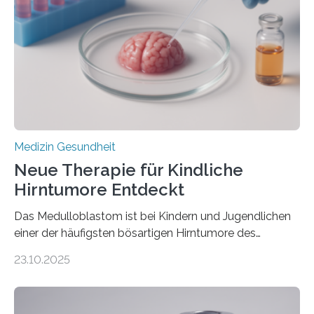
Herzbelastung und des oxidativen Stresses
Rhythmusstörungen reduzieren lassen. Würzburg. Die
hypertrophe Kardiomyopathie (HCM) ist die häufigste
erblich bedingte Herzerkrankung. Sie führt dazu, dass
sich die linke Herzkammer verdickt, der Herzmuskel zu
stark kontrahiert…
Medizin Gesundheit
Neue Therapie für Kindliche
Hirntumore Entdeckt
Das Medulloblastom ist bei Kindern und Jugendlichen
einer der häufigsten bösartigen Hirntumore des
Zentralen Nervensystems. Etwa 70 bis 80 Prozent der
23.10.2025
Betroffenen können mit heutigen Methoden geheilt
werden. Viele müssen jedoch mit schweren
Langzeitfolgen der aggressiven Therapien leben.