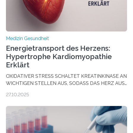
häufigsten Krebsarten und stellt…
Medizin Gesundheit
Energietransport des Herzens:
Hypertrophe Kardiomyopathie
Erklärt
OXIDATIVER STRESS SCHALTET KREATINKINASE AN
WICHTIGEN STELLEN AUS, SODASS DAS HERZ AUS
DEM ENERGIEGLEICHGEWICHT KOMMTForschende
27.10.2025
aus dem Deutschen Zentrum für Herzinsuffizienz
zeigen in einer internationalen, multizentrischen Studie
im Journal Circulation, warum der Energietransport bei
der Hypertrophen Kardiomyopathie (HCM) versagen
kann und wie sich durch eine Verringerung der