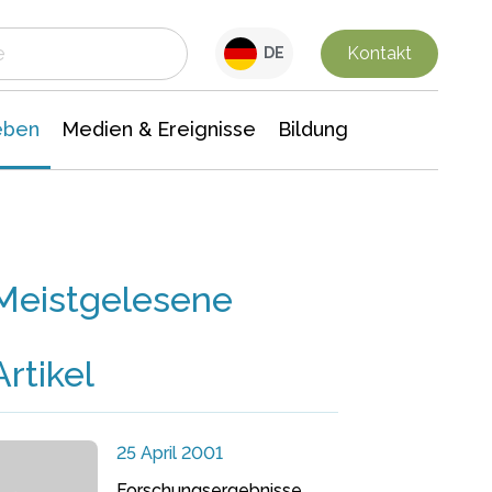
 Leben
Medien & Ereignisse
Interdisziplinäre Forschung
Veranstaltungsnachrichten
n Chemie
Gesellschaftswissenschaften
Kontakt
DE
eben
Medien & Ereignisse
Bildung
Meistgelesene
Artikel
25 April 2001
Forschungsergebnisse