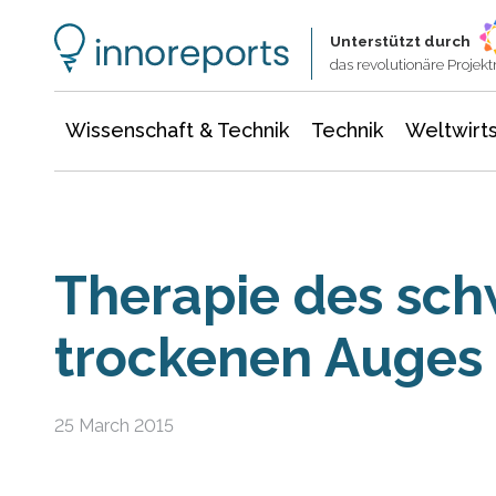
Wissenschaft & Technik
Informationstechnologie
Energie & Elektrotechnik
Unterstützt durch
das revolutionäre Proje
Wissenschaft & Technik
Technik
Weltwirts
Therapie des sch
trockenen Auges
25 March 2015