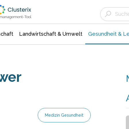
Landwirtschaft & Umwelt
Gesundheit &
Agrar- Forstwissenschaften
Biowissenschafte
Unternehmensmeldungen
Ökologie Umwelt- Naturschutz
ktmanagement-Tool
chaft
Landwirtschaft & Umwelt
Gesundheit & L
wer
Medizin Gesundheit