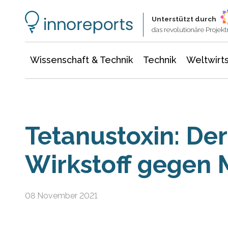
Wissenschaft & Technik
Informationstechnologie
Energie & Elektrotechnik
Unterstützt durch
das revolutionäre Proje
Wissenschaft & Technik
Technik
Weltwirts
Tetanustoxin: Der
Wirkstoff gegen
08 November 2021