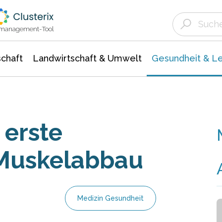
Landwirtschaft & Umwelt
Gesundheit &
Agrar- Forstwissenschaften
Biowissenschafte
Unternehmensmeldungen
Ökologie Umwelt- Naturschutz
ktmanagement-Tool
chaft
Landwirtschaft & Umwelt
Gesundheit & L
 erste
 Muskelabbau
Medizin Gesundheit