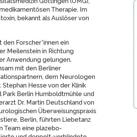
rsitätsmedizin Göttingen (UMG),
n medikamentösen Therapie. Im
toxin, bekannt als Auslöser von
st den Forscher*innen ein
er Meilenstein in Richtung
cher Anwendung gelungen.
sam mit den Berliner
ationspartnern, dem Neurologen
r. Stephan Hesse von der Klinik
l Park Berlin Humboldtmühle und
rarzt Dr. Martin Deutschland von
urologischen Überweisungspraxis
stiere, Berlin, führten Liebetanz
in Team eine plazebo-
lierte und doppelt-verblindete