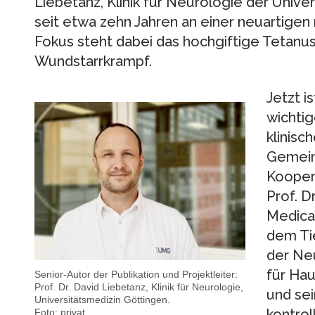
Liebetanz, Klinik für Neurologie der Unive
seit etwa zehn Jahren an einer neuartige
Fokus steht dabei das hochgiftige Tetanus
Wundstarrkrampf.
Jetzt i
wichtig
klinis
Gemein
Kooper
Prof. D
Medica
dem Tie
der Ne
für Hau
Senior-Autor der Publikation und Projektleiter:
Prof. Dr. David Liebetanz, Klinik für Neurologie,
und se
Universitätsmedizin Göttingen.
kontrol
Foto: privat