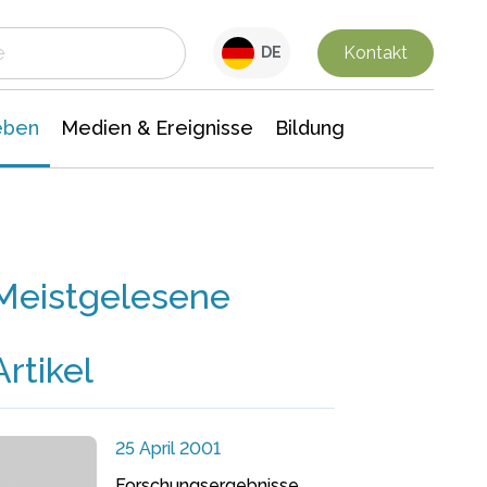
 Leben
Medien & Ereignisse
Interdisziplinäre Forschung
Veranstaltungsnachrichten
n Chemie
Gesellschaftswissenschaften
Kontakt
DE
eben
Medien & Ereignisse
Bildung
Meistgelesene
Artikel
25 April 2001
Forschungsergebnisse