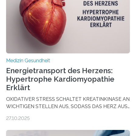
wirken. Dabei wurde ein Eiweiß identifiziert, das künftig
als Biomarker für die Wahl der passenden Therapie
dienen könnte. Darmkrebs zählt weltweit zu den
häufigsten Krebsarten und stellt…
Medizin Gesundheit
Energietransport des Herzens:
Hypertrophe Kardiomyopathie
Erklärt
OXIDATIVER STRESS SCHALTET KREATINKINASE AN
WICHTIGEN STELLEN AUS, SODASS DAS HERZ AUS
DEM ENERGIEGLEICHGEWICHT KOMMTForschende
27.10.2025
aus dem Deutschen Zentrum für Herzinsuffizienz
zeigen in einer internationalen, multizentrischen Studie
im Journal Circulation, warum der Energietransport bei