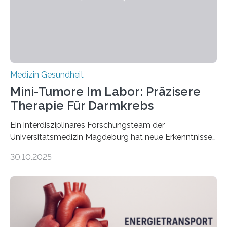
Medizin Gesundheit
Mini-Tumore Im Labor: Präzisere
Therapie Für Darmkrebs
Ein interdisziplinäres Forschungsteam der
Universitätsmedizin Magdeburg hat neue Erkenntnisse
gewonnen, wie Darmkrebs künftig individueller
30.10.2025
behandelt werden kann. In ihrer aktuellen Studie,
veröffentlicht in der Fachzeitschrift Molecular
Oncology, zeigen die Forschenden, dass Mini-Tumore
aus Gewebe von Patientinnen und Patienten –
sogenannte Organoide – genutzt werden können, um
vorab zu prüfen, welche Medikamente am besten