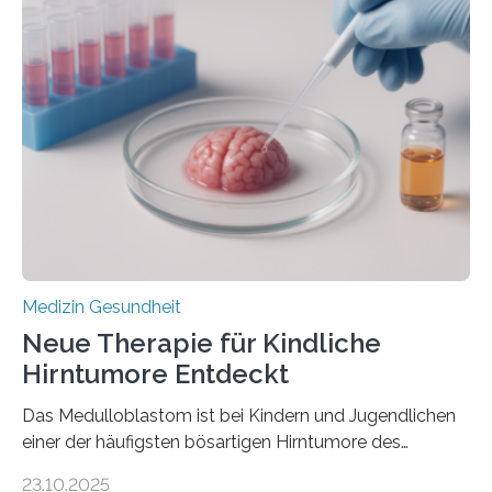
der Hypertrophen Kardiomyopathie (HCM) versagen
kann und wie sich durch eine Verringerung der
Herzbelastung und des oxidativen Stresses
Rhythmusstörungen reduzieren lassen. Würzburg. Die
hypertrophe Kardiomyopathie (HCM) ist die häufigste
erblich bedingte Herzerkrankung. Sie führt dazu, dass
sich die linke Herzkammer verdickt, der Herzmuskel zu
stark kontrahiert…
Medizin Gesundheit
Neue Therapie für Kindliche
Hirntumore Entdeckt
Das Medulloblastom ist bei Kindern und Jugendlichen
einer der häufigsten bösartigen Hirntumore des
Zentralen Nervensystems. Etwa 70 bis 80 Prozent der
23.10.2025