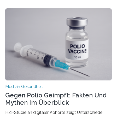
Betroffenen können mit heutigen Methoden geheilt
werden. Viele müssen jedoch mit schweren
Langzeitfolgen der aggressiven Therapien leben.
Dringend benötigt werden zielgerichtete Therapien, die
nur Tumorschwachstellen angreifen und normales
Gewebe verschonen. Forschende um Daniel Merk vom
Hertie-Institut für klinische Hirnforschung am
Universitätsklinikum Tübingen haben eine solche
Schwachstelle im Erbgut einer Untergruppe des
Medulloblastoms gefunden. Die Wilhelm Sander-
Stiftung unterstützte das Projekt…
Medizin Gesundheit
Gegen Polio Geimpft: Fakten Und
Mythen Im Überblick
HZI-Studie an digitaler Kohorte zeigt Unterschiede