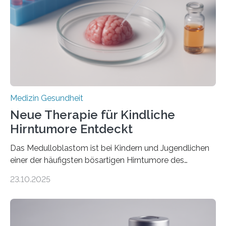
Rhythmusstörungen reduzieren lassen. Würzburg. Die
hypertrophe Kardiomyopathie (HCM) ist die häufigste
erblich bedingte Herzerkrankung. Sie führt dazu, dass
sich die linke Herzkammer verdickt, der Herzmuskel zu
stark kontrahiert…
Medizin Gesundheit
Neue Therapie für Kindliche
Hirntumore Entdeckt
Das Medulloblastom ist bei Kindern und Jugendlichen
einer der häufigsten bösartigen Hirntumore des
Zentralen Nervensystems. Etwa 70 bis 80 Prozent der
23.10.2025
Betroffenen können mit heutigen Methoden geheilt
werden. Viele müssen jedoch mit schweren
Langzeitfolgen der aggressiven Therapien leben.
Dringend benötigt werden zielgerichtete Therapien, die