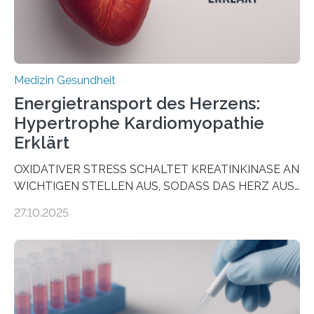
häufigsten Krebsarten und stellt…
Medizin Gesundheit
Energietransport des Herzens:
Hypertrophe Kardiomyopathie
Erklärt
OXIDATIVER STRESS SCHALTET KREATINKINASE AN
WICHTIGEN STELLEN AUS, SODASS DAS HERZ AUS
DEM ENERGIEGLEICHGEWICHT KOMMTForschende
27.10.2025
aus dem Deutschen Zentrum für Herzinsuffizienz
zeigen in einer internationalen, multizentrischen Studie
im Journal Circulation, warum der Energietransport bei
der Hypertrophen Kardiomyopathie (HCM) versagen
kann und wie sich durch eine Verringerung der
Herzbelastung und des oxidativen Stresses