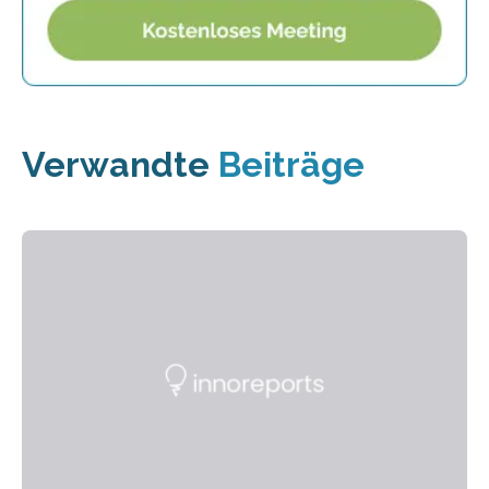
Verwandte
Beiträge