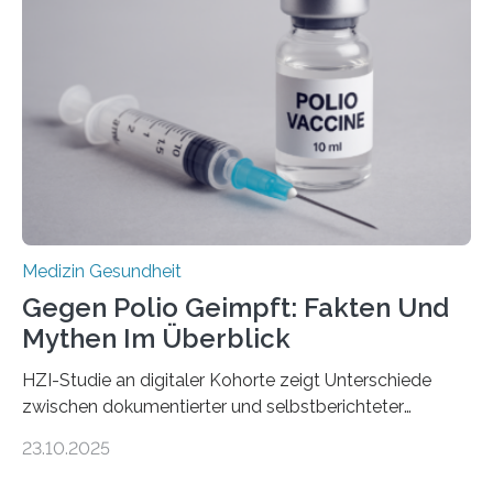
nur Tumorschwachstellen angreifen und normales
Gewebe verschonen. Forschende um Daniel Merk vom
Hertie-Institut für klinische Hirnforschung am
Universitätsklinikum Tübingen haben eine solche
Schwachstelle im Erbgut einer Untergruppe des
Medulloblastoms gefunden. Die Wilhelm Sander-
Stiftung unterstützte das Projekt…
Medizin Gesundheit
Gegen Polio Geimpft: Fakten Und
Mythen Im Überblick
HZI-Studie an digitaler Kohorte zeigt Unterschiede
zwischen dokumentierter und selbstberichteter
Polioimpfquote Die Poliomyelitis, auch bekannt als
23.10.2025
Kinderlähmung, ist eine ansteckende Krankheit, die
durch das Poliovirus verursacht wird. Durch die