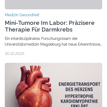
Medizin Gesundheit
Mini-Tumore Im Labor: Präzisere
Therapie Für Darmkrebs
Ein interdisziplinäres Forschungsteam der
Universitätsmedizin Magdeburg hat neue Erkenntnisse
gewonnen, wie Darmkrebs künftig individueller
30.10.2025
behandelt werden kann. In ihrer aktuellen Studie,
veröffentlicht in der Fachzeitschrift Molecular
Oncology, zeigen die Forschenden, dass Mini-Tumore
aus Gewebe von Patientinnen und Patienten –
sogenannte Organoide – genutzt werden können, um
vorab zu prüfen, welche Medikamente am besten
wirken. Dabei wurde ein Eiweiß identifiziert, das künftig
als Biomarker für die Wahl der passenden Therapie
dienen könnte. Darmkrebs zählt weltweit zu den