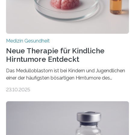
sich die linke Herzkammer verdickt, der Herzmuskel zu
stark kontrahiert…
Medizin Gesundheit
Neue Therapie für Kindliche
Hirntumore Entdeckt
Das Medulloblastom ist bei Kindern und Jugendlichen
einer der häufigsten bösartigen Hirntumore des
Zentralen Nervensystems. Etwa 70 bis 80 Prozent der
23.10.2025
Betroffenen können mit heutigen Methoden geheilt
werden. Viele müssen jedoch mit schweren
Langzeitfolgen der aggressiven Therapien leben.
Dringend benötigt werden zielgerichtete Therapien, die
nur Tumorschwachstellen angreifen und normales
Gewebe verschonen. Forschende um Daniel Merk vom