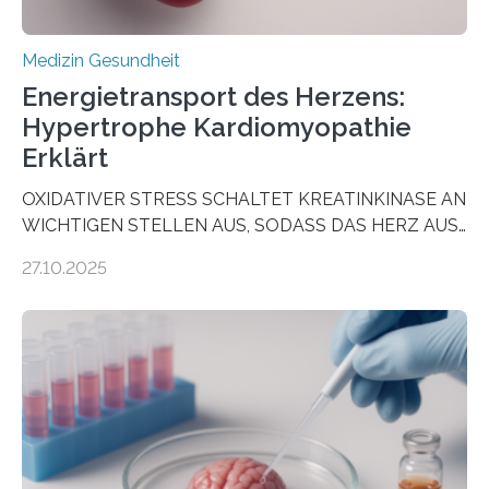
Medizin Gesundheit
Energietransport des Herzens:
Hypertrophe Kardiomyopathie
Erklärt
OXIDATIVER STRESS SCHALTET KREATINKINASE AN
WICHTIGEN STELLEN AUS, SODASS DAS HERZ AUS
DEM ENERGIEGLEICHGEWICHT KOMMTForschende
27.10.2025
aus dem Deutschen Zentrum für Herzinsuffizienz
zeigen in einer internationalen, multizentrischen Studie
im Journal Circulation, warum der Energietransport bei
der Hypertrophen Kardiomyopathie (HCM) versagen
kann und wie sich durch eine Verringerung der
Herzbelastung und des oxidativen Stresses
Rhythmusstörungen reduzieren lassen. Würzburg. Die
hypertrophe Kardiomyopathie (HCM) ist die häufigste
erblich bedingte Herzerkrankung. Sie führt dazu, dass