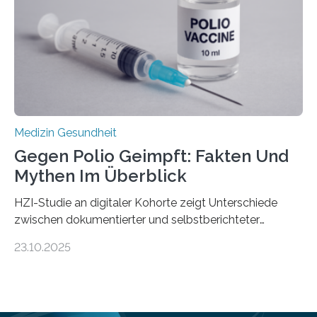
Hertie-Institut für klinische Hirnforschung am
Universitätsklinikum Tübingen haben eine solche
Schwachstelle im Erbgut einer Untergruppe des
Medulloblastoms gefunden. Die Wilhelm Sander-
Stiftung unterstützte das Projekt…
Medizin Gesundheit
Gegen Polio Geimpft: Fakten Und
Mythen Im Überblick
HZI-Studie an digitaler Kohorte zeigt Unterschiede
zwischen dokumentierter und selbstberichteter
Polioimpfquote Die Poliomyelitis, auch bekannt als
23.10.2025
Kinderlähmung, ist eine ansteckende Krankheit, die
durch das Poliovirus verursacht wird. Durch die
Entwicklung wirksamer Impfstoffe konnte das
Poliovirus weit zurückgedrängt werden und war 2024