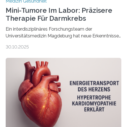
Medizin Gesundheit
Mini-Tumore Im Labor: Präzisere
Therapie Für Darmkrebs
Ein interdisziplinäres Forschungsteam der
Universitätsmedizin Magdeburg hat neue Erkenntnisse
gewonnen, wie Darmkrebs künftig individueller
30.10.2025
behandelt werden kann. In ihrer aktuellen Studie,
veröffentlicht in der Fachzeitschrift Molecular
Oncology, zeigen die Forschenden, dass Mini-Tumore
aus Gewebe von Patientinnen und Patienten –
sogenannte Organoide – genutzt werden können, um
vorab zu prüfen, welche Medikamente am besten
wirken. Dabei wurde ein Eiweiß identifiziert, das künftig
als Biomarker für die Wahl der passenden Therapie
dienen könnte. Darmkrebs zählt weltweit zu den
häufigsten Krebsarten und stellt…