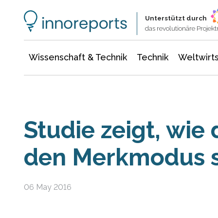
Wissenschaft & Technik
Informationstechnologie
Energie & Elektrotechnik
Unterstützt durch
das revolutionäre Proje
Wissenschaft & Technik
Technik
Weltwirts
Studie zeigt, wie 
den Merkmodus s
06 May 2016