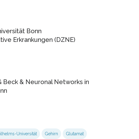
niversität Bonn
tive Erkrankungen (DZNE)
AG Beck & Neuronal Networks in
onn
ilhelms-Universität
Gehirn
Glutamat