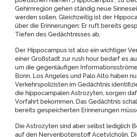
poetischen Namen „Hippocampus“, zu Deut
Gehirnregion gehen ständig neue Sinnesei
werden sollen. Gleichzeitig ist der Hipp
über die Erinnerungen: Er ruft bereits ge
Tiefen des Gedächtnisses ab.
Der Hippocampus ist also ein wichtiger Ve
einer Großstadt zur rush hour bedarf es a
um die gegenläufigen Informationsströme 
Bonn, Los Angeles und Palo Alto haben nu
Verkehrspolizisten im Gedächtnis identifiz
die hippocampalen Astrozyten, sorgen daf
Vorfahrt bekommen. Das Gedächtnis schal
bereits gespeicherten Erinnerungen müs
Die Astrozyten sind aber selbst lediglich
auf den Nervenbotenstoff Acetylcholin. Di