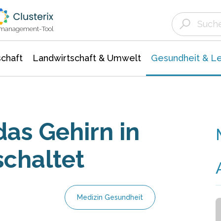
Landwirtschaft & Umwelt
Gesundheit &
Agrar- Forstwissenschaften
Biowissenschafte
Unternehmensmeldungen
Ökologie Umwelt- Naturschutz
ktmanagement-Tool
chaft
Landwirtschaft & Umwelt
Gesundheit & L
das Gehirn in
chaltet
Medizin Gesundheit