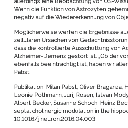
allerdings eine Beobachtung von US-Wisse
Wenn die Funktion von Astrozyten gehemmt
negativ auf die Wiedererkennung von Obje
Möglicherweise werfen die Ergebnisse auc
zellulären Ursachen von Gedächtnisstörung
dass die kontrollierte Ausschüttung von Ac
Alzheimer-Demenz gestört ist. „Ob der v
ebenfalls beeinträchtigt ist, haben wir alle
Pabst.
Publikation: Milan Pabst, Oliver Braganza
Leonie Pothmann, Jurij Rosen, Istvan Mody,
Albert Becker, Susanne Schoch, Heinz Beck
septal cholinergic modulation in the hipp
10.1016/j.neuron.2016.04.003