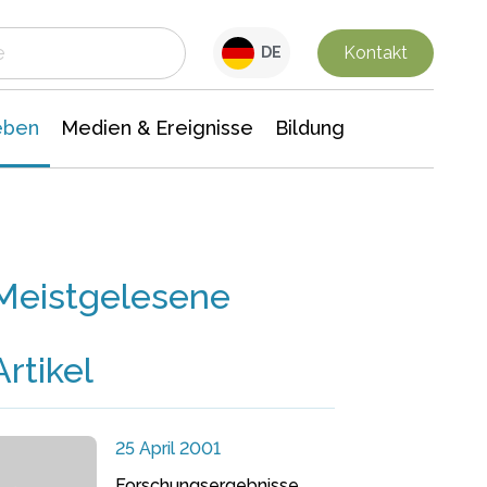
 Leben
Medien & Ereignisse
Interdisziplinäre Forschung
Veranstaltungsnachrichten
n Chemie
Gesellschaftswissenschaften
Kontakt
DE
eben
Medien & Ereignisse
Bildung
Meistgelesene
Artikel
25 April 2001
Forschungsergebnisse