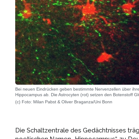
Bei neuen Eindrücken geben bestimmte Nervenzellen über ihre F
Hippocampus ab. Die Astrocyten (rot) setzen den Botenstoff Glu
(c) Foto: Milan Pabst & Oliver Braganza/Uni Bonn
Die Schaltzentrale des Gedächtnisses träg