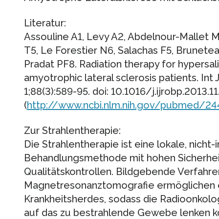
Literatur:
Assouline A1, Levy A2, Abdelnour-Mallet 
T5, Le Forestier N6, Salachas F5, Brunetea
Pradat PF8. Radiation therapy for hypersali
amyotrophic lateral sclerosis patients. Int
1;88(3):589-95. doi: 10.1016/j.ijrobp.2013.1
(
http://www.ncbi.nlm.nih.gov/pubmed/24
Zur Strahlentherapie:
Die Strahlentherapie ist eine lokale, nicht-
Behandlungsmethode mit hohen Sicherhei
Qualitätskontrollen. Bildgebende Verfahr
Magnetresonanztomografie ermöglichen e
Krankheitsherdes, sodass die Radioonkolo
auf das zu bestrahlende Gewebe lenken