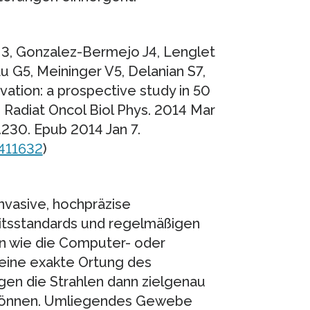
M3, Gonzalez-Bermejo J4, Lenglet
u G5, Meininger V5, Delanian S7,
vation: a prospective study in 50
 J Radiat Oncol Biol Phys. 2014 Mar
1.230. Epub 2014 Jan 7.
411632
)
invasive, hochpräzise
tsstandards und regelmäßigen
en wie die Computer- oder
ine exakte Ortung des
gen die Strahlen dann zielgenau
 können. Umliegendes Gewebe