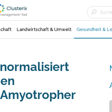
Landwirtschaft & Umwelt
Gesundheit &
Agrar- Forstwissenschaften
Biowissenschafte
Unternehmensmeldungen
Ökologie Umwelt- Naturschutz
ktmanagement-Tool
chaft
Landwirtschaft & Umwelt
Gesundheit & L
normalisiert
hen
i Amyotropher