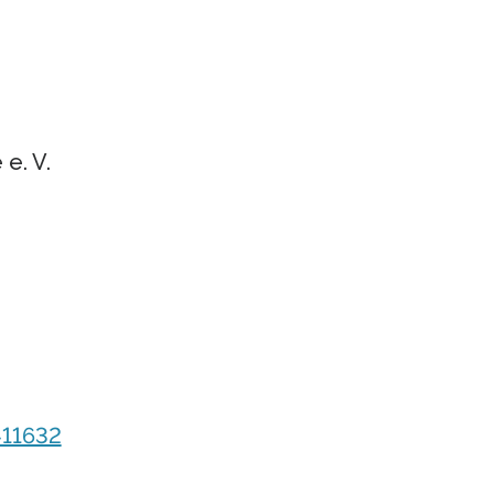
e. V.
411632