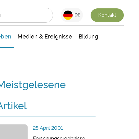
 Leben
Medien & Ereignisse
Interdisziplinäre Forschung
Veranstaltungsnachrichten
n Chemie
Gesellschaftswissenschaften
Kontakt
DE
eben
Medien & Ereignisse
Bildung
Meistgelesene
Artikel
25 April 2001
Forschungsergebnisse