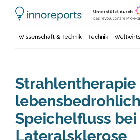
Wissenschaft & Technik
Informationstechnologie
Energie & Elektrotechnik
Unterstützt durch
das revolutionäre Proje
Wissenschaft & Technik
Technik
Weltwirts
Strahlentherapie 
lebensbedrohlic
Speichelfluss be
Lateralsklerose